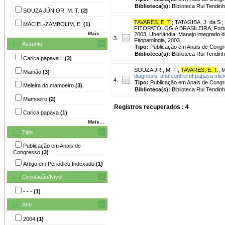
Biblioteca(s):
Biblioteca Rui Tendinh
SOUZA JÚNIOR, M. T.
(2)
TAVARES, E. T
.
;
TATAGIBA, J. da S.
;
MACIEL-ZAMBOLIM, E.
(1)
FITOPATOLOGIA BRASILEIRA, Fortal
Mais...
2003, Uberlândia. Manejo integrado 
3.
Fitopatologia, 2003.
Assunto
Tipo:
Publicação em Anais de Cong
Biblioteca(s):
Biblioteca Rui Tendinh
Carica papaya L
(3)
SOUZA JR., M. T.
;
TAVARES, E. T
.
;
M
Mamão
(3)
diagnosis, and control of papaya stic
4.
Tipo:
Publicação em Anais de Cong
Meleira do mamoeiro
(3)
Biblioteca(s):
Biblioteca Rui Tendinh
Mamoeiro
(2)
Registros recuperados : 4
Carica papaya
(1)
Mais...
Tipo
Publicação em Anais de
Congresso
(3)
Artigo em Periódico Indexado
(1)
Circulação/Nível
- - -
(1)
Ano
2004
(1)