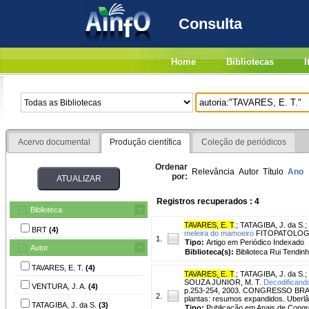
Consulta
Home
Bibliotecas
I
Acervo documental
Produção científica
Coleção de periódicos
Ordenar
Relevância
Autor
Título
Ano
por:
Registros recuperados : 4
Biblioteca
TAVARES, E. T
.
;
TATAGIBA, J. da S.
;
BRT
(4)
meleira do mamoeiro
FITOPATOLOGIA 
1.
Tipo:
Artigo em Periódico Indexado
Autor
Biblioteca(s):
Biblioteca Rui Tendinh
TAVARES, E. T.
(4)
TAVARES, E. T
.
;
TATAGIBA, J. da S.
;
SOUZA JÚNIOR, M. T.
Decodificando
VENTURA, J. A.
(4)
p.253-254, 2003. CONGRESSO BRASI
2.
plantas: resumos expandidos. Uberlân
TATAGIBA, J. da S.
(3)
Tipo:
Publicação em Anais de Cong