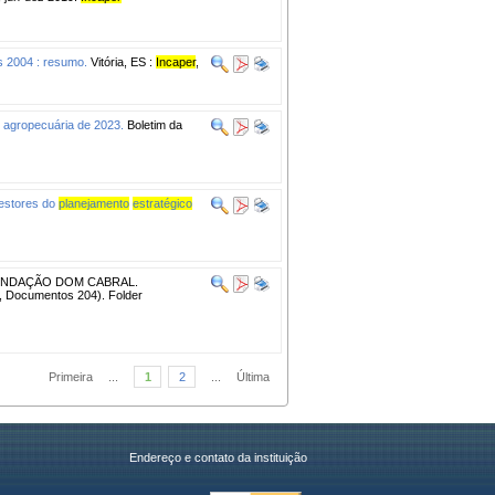
es 2004 : resumo.
Vitória, ES :
Incaper
,
o agropecuária de 2023.
Boletim da
estores do
planejamento
estratégico
NDAÇÃO DOM CABRAL.
, Documentos 204). Folder
Primeira
...
1
2
...
Última
Endereço e contato da instituição