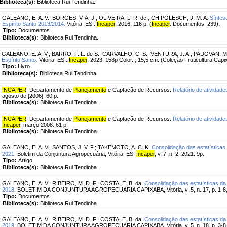
Biblioteca(s):
Biblioteca Rui Tendinha.
GALEANO, E. A. V.
;
BORGES, V. A. J.
;
OLIVEIRA, L. R. de.
;
CHIPOLESCH, J. M. A.
Síntes
Espírito Santo 2013/2014.
Vitória, ES :
Incaper
, 2016. 116 p. (
Incaper
. Documentos, 239).
Tipo:
Documentos
Biblioteca(s):
Biblioteca Rui Tendinha.
GALEANO, E. A. V.
;
BARRO, F. L. de S.
;
CARVALHO, C. S.
;
VENTURA, J. A.
;
PADOVAN, M.
Espírito Santo.
Vitória, ES :
Incaper
, 2023. 158p Color. ; 15,5 cm. (Coleção Fruticultura Capix
Tipo:
Livro
Biblioteca(s):
Biblioteca Rui Tendinha.
INCAPER
. Departamento de
Planejamento
e Captação de Recursos.
Relatório de atividad
agosto de [2006]. 60 p.
Biblioteca(s):
Biblioteca Rui Tendinha.
INCAPER
. Departamento de
Planejamento
e Captação de Recursos.
Relatório de atividad
Incaper
, março 2008. 61 p.
Biblioteca(s):
Biblioteca Rui Tendinha.
GALEANO, E. A. V.
;
SANTOS, J. V. F.
;
TAKEMOTO, A. C. K.
Consolidação das estatísticas 
2021.
Boletim da Conjuntura Agropecuária, Vitória, ES:
Incaper
, v. 7, n. 2, 2021. 9p.
Tipo:
Artigo
Biblioteca(s):
Biblioteca Rui Tendinha.
GALEANO, E. A. V.
;
RIBEIRO, M. D. F.
;
COSTA, E. B. da.
Consolidação das estatísticas da
2018.
BOLETIM DA CONJUNTURA AGROPECUÁRIA CAPIXABA, Vitória, v. 5, n. 17, p. 1-8, 
Tipo:
Documentos
Biblioteca(s):
Biblioteca Rui Tendinha.
GALEANO, E. A. V.
;
RIBEIRO, M. D. F.
;
COSTA, E. B. da.
Consolidação das estatísticas da
2019.
BOLETIM DA CONJUNTURA AGROPECUÁRIA CAPIXABA, Vitória, v. 5, n. 18, p. 3-8,