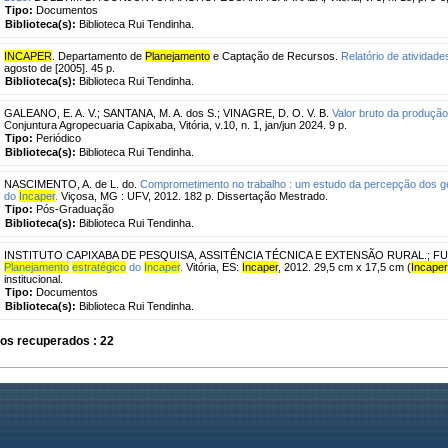
Tipo:
Documentos
Biblioteca(s):
Biblioteca Rui Tendinha.
INCAPER
. Departamento de
Planejamento
e Captação de Recursos.
Relatório de atividad
agosto de [2005]. 45 p.
Biblioteca(s):
Biblioteca Rui Tendinha.
GALEANO, E. A. V.
;
SANTANA, M. A. dos S.
;
VINAGRE, D. O. V. B.
Valor bruto da produçã
Conjuntura Agropecuaria Capixaba, Vitória, v.10, n. 1, jan/jun 2024. 9 p.
Tipo:
Periódico
Biblioteca(s):
Biblioteca Rui Tendinha.
NASCIMENTO, A. de L. do.
Comprometimento no trabalho : um estudo da percepção dos g
do
Incaper
.
Viçosa, MG : UFV, 2012. 182 p. Dissertação Mestrado.
Tipo:
Pós-Graduação
Biblioteca(s):
Biblioteca Rui Tendinha.
INSTITUTO CAPIXABA DE PESQUISA, ASSITÊNCIA TÉCNICA E EXTENSÃO RURAL.
;
FU
Planejamento
estratégico
do
Incaper
.
Vitória, ES:
Incaper
, 2012. 29,5 cm x 17,5 cm (
Incaper
institucional.
Tipo:
Documentos
Biblioteca(s):
Biblioteca Rui Tendinha.
os recuperados : 22