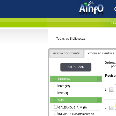
Ho
Acervo documental
Produção científica
Ordena
por
Registr
Biblioteca
BRT
(22)
1.
BST
(1)
Autor
GALEANO, E. A. V.
(8)
2.
INCAPER. Departamento de