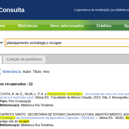
Consulta
Logomarca da Instituição (ou biblioteca
me
Bibliotecas
Itens selecionados
Créditos
Aj
Coleção de periódicos
r
Relevância
Autor
Título
Ano
:
os recuperados : 22
COSTA, B. de S.
;
SILVA, L. P. A. e
Planejamento
estratégico
: um estudo de caso em uma auta
técnica e extensão rural.
Vitória-ES : Faculdade de Afonso Claudio, 2013. 59p. il. Monografia
Tipo:
Pós-Graduação
Biblioteca(s):
Biblioteca Rui Tendinha.
ESPÍRITO SANTO. SECRETARIA DE ESTADO DA AGRICULTURA, ABASTECIMENTO, AQ
Estratégico
de Desenvolvimento da Agricultura Capixaba - PEDEAG 1.
Vitória-ES : SEAG;
In
antigo site do
Incaper
.
Biblioteca(s):
Biblioteca Rui Tendinha.