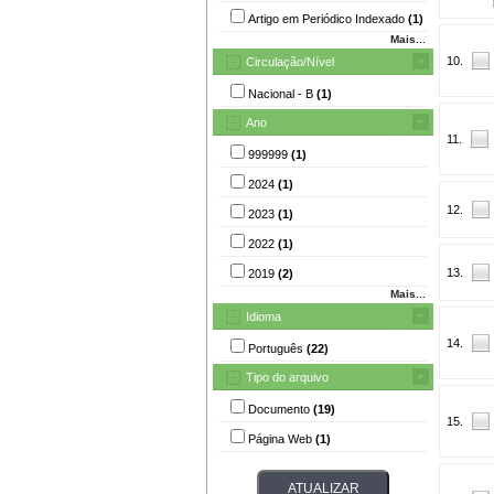
Artigo em Periódico Indexado
(1)
Mais...
10.
Circulação/Nível
Nacional - B
(1)
Ano
11.
999999
(1)
2024
(1)
12.
2023
(1)
2022
(1)
13.
2019
(2)
Mais...
Idioma
14.
Português
(22)
Tipo do arquivo
Documento
(19)
15.
Página Web
(1)