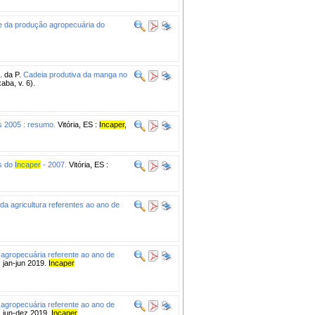
e da produção agropecuária do
 da P.
Cadeia produtiva da manga no
aba, v. 6).
es 2005 : resumo.
Vitória, ES :
Incaper
,
es do
Incaper
- 2007.
Vitória, ES :
da agricultura referentes ao ano de
 agropecuária referente ao ano de
jan-jun 2019.
Incaper
 agropecuária referente ao ano de
 jun-dez 2019.
Incaper