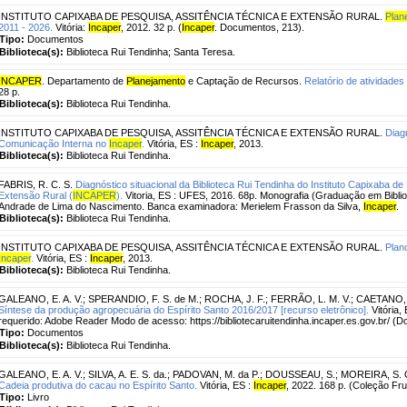
INSTITUTO CAPIXABA DE PESQUISA, ASSITÊNCIA TÉCNICA E EXTENSÃO RURAL.
Plan
2011 - 2026.
Vitória:
Incaper
, 2012. 32 p. (
Incaper
. Documentos, 213).
Tipo:
Documentos
Biblioteca(s):
Biblioteca Rui Tendinha; Santa Teresa.
INCAPER
. Departamento de
Planejamento
e Captação de Recursos.
Relatório de atividades
28 p.
Biblioteca(s):
Biblioteca Rui Tendinha.
INSTITUTO CAPIXABA DE PESQUISA, ASSITÊNCIA TÉCNICA E EXTENSÃO RURAL.
Diag
Comunicação Interna no
Incaper
.
Vitória, ES :
Incaper
, 2013.
Biblioteca(s):
Biblioteca Rui Tendinha.
FABRIS, R. C. S.
Diagnóstico situacional da Biblioteca Rui Tendinha do Instituto Capixaba d
Extensão Rural (
INCAPER
).
Vitoria, ES : UFES, 2016. 68p. Monografia (Graduação em Biblio
Andrade de Lima do Nascimento. Banca examinadora: Merielem Frasson da Silva,
Incaper
.
Biblioteca(s):
Biblioteca Rui Tendinha.
INSTITUTO CAPIXABA DE PESQUISA, ASSITÊNCIA TÉCNICA E EXTENSÃO RURAL.
Plan
Incaper
.
Vitória, ES :
Incaper
, 2013.
Biblioteca(s):
Biblioteca Rui Tendinha.
GALEANO, E. A. V.
;
SPERANDIO, F. S. de M.
;
ROCHA, J. F.
;
FERRÃO, L. M. V.
;
CAETANO, L
Síntese da produção agropecuária do Espírito Santo 2016/2017 [recurso eletrônico].
Vitória,
requerido: Adobe Reader Modo de acesso: https://bibliotecaruitendinha.incaper.es.gov.br/ (
Tipo:
Documentos
Biblioteca(s):
Biblioteca Rui Tendinha.
GALEANO, E. A. V.
;
SILVA, A. E. S. da.
;
PADOVAN, M. da P.
;
DOUSSEAU, S.
;
MOREIRA, S. 
Cadeia produtiva do cacau no Espírito Santo.
Vitória, ES :
Incaper
, 2022. 168 p. (Coleção Frut
Tipo:
Livro