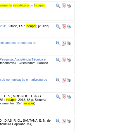
ejamento
estratégico
do
Incaper
:
 2011.
Vitória, ES :
Incaper
, [2012?].
nóstico dos processos de
e Pesquisa, Assistência Técnica e
teconomia) - Orientador: Lucileide
o de comunicação e marketing do
. C. S.
;
GODINHO, T. de O.
 ES :
Incaper
, 2018. 88 p. Sistema
Documentos, 257.
Incaper
).
O.
;
DIAS, R. Q.
;
SANTANA, E. N. de.
icultura Capixaba; v.4).