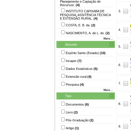
Planejamento e Captação de
Recursos.
(4)
INSTITUTO CAPIXABA DE
3.
PESQUISA, ASSITÊNCIA TÉCNICA
E EXTENSÃO RURAL.
(4)
COSTA, E. B. da.
(2)
4.
NASCIMENTO, A. de L. do.
(2)
Mais...
Assunto
5.
Espírito Santo (Estado)
(10)
Incaper
(7)
6.
Dados Estatísticos
(5)
Extensão rural
(4)
7.
Pesquisa
(4)
Mais...
Tipo
8.
Documentos
(6)
Livro
(2)
Pós-Graduação
(2)
9.
Artigo
(1)