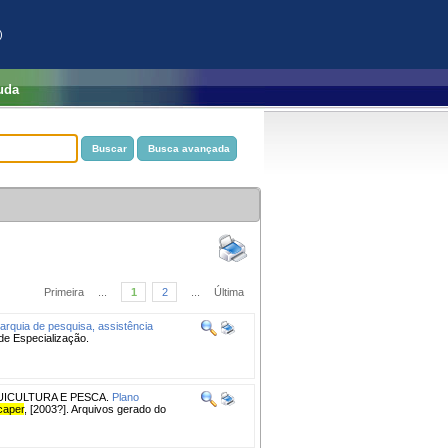
)
uda
Primeira
...
1
2
...
Última
rquia de pesquisa, assistência
 de Especialização.
UICULTURA E PESCA.
Plano
caper
, [2003?]. Arquivos gerado do