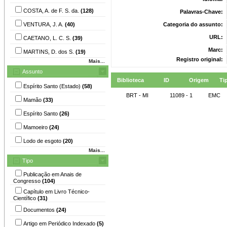
COSTA, A. de F. S. da.
(128)
Palavras-Chave:
VENTURA, J. A.
(40)
Categoria do assunto:
URL:
CAETANO, L. C. S.
(39)
Marc:
MARTINS, D. dos S.
(19)
Registro original:
Mais...
Assunto
Biblioteca
ID
Origem
Ti
Espírito Santo (Estado)
(58)
BRT - MI
11089 - 1
EMC
Mamão
(33)
Espírito Santo
(26)
Mamoeiro
(24)
Lodo de esgoto
(20)
Mais...
Tipo
Publicação em Anais de
Congresso
(104)
Capítulo em Livro Técnico-
Científico
(31)
Documentos
(24)
Artigo em Periódico Indexado
(5)