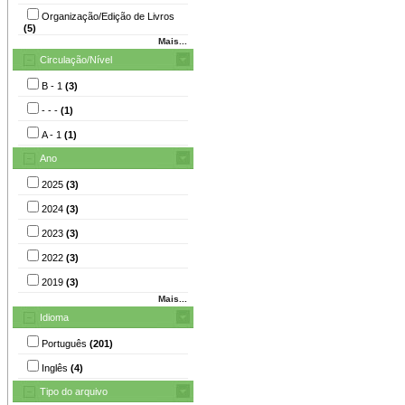
Organização/Edição de Livros
(5)
Mais...
Circulação/Nível
B - 1
(3)
- - -
(1)
A - 1
(1)
Ano
2025
(3)
2024
(3)
2023
(3)
2022
(3)
2019
(3)
Mais...
Idioma
Português
(201)
Inglês
(4)
Tipo do arquivo