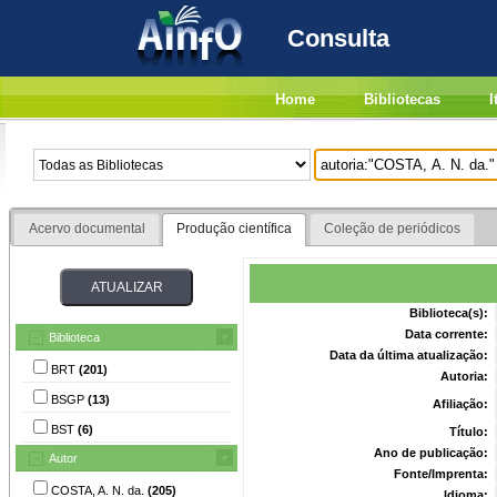
Consulta
Home
Bibliotecas
I
Acervo documental
Produção científica
Coleção de periódicos
Biblioteca(s):
Data corrente:
Biblioteca
Data da última atualização:
BRT
(201)
Autoria:
BSGP
(13)
Afiliação:
BST
(6)
Título:
Ano de publicação:
Autor
Fonte/Imprenta:
COSTA, A. N. da.
(205)
Idioma: