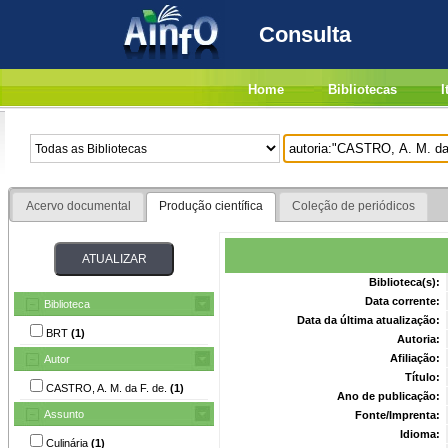
Consulta
Home
Bibliotecas
I
Acervo documental
Produção científica
Coleção de periódicos
Biblioteca(s):
Data corrente:
Biblioteca
Data da última atualização:
BRT
(1)
Autoria:
Afiliação:
Autor
Título:
CASTRO, A. M. da F. de.
(1)
Ano de publicação:
Assunto
Fonte/Imprenta:
Idioma:
Culinária
(1)