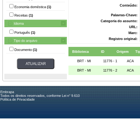
Conteúdo:
Economia doméstica
(1)
Palavras-Chave:
Receitas
(1)
Categoria do assunto:
Idioma
URL:
Português
(1)
Marc:
Registro original:
Tipo do arquivo
Documento
(1)
Biblioteca
ID
Origem
Ti
BRT - MI
11776 - 1
ACA
BRT - MI
11776 - 2
ACA
Embrapa
Todos os direitos reservados, conforme Lei n° 9.610
Política de Privacidade