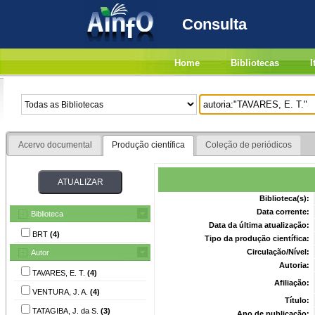
Consulta
Home
Bibliotecas
I
Acervo documental
Produção científica
Coleção de periódicos
Biblioteca(s):
Data corrente:
Biblioteca
Data da última atualização:
BRT
(4)
Tipo da produção científica:
Circulação/Nível:
Autor
Autoria:
TAVARES, E. T.
(4)
Afiliação:
VENTURA, J. A.
(4)
Título:
TATAGIBA, J. da S.
(3)
Ano de publicação: