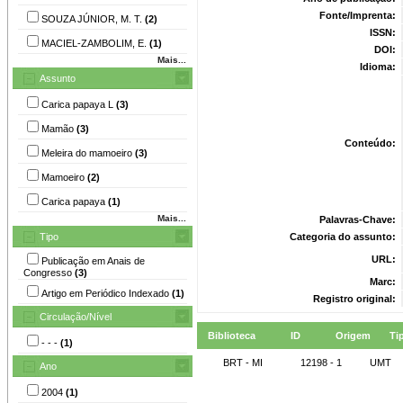
Fonte/Imprenta:
SOUZA JÚNIOR, M. T.
(2)
ISSN:
MACIEL-ZAMBOLIM, E.
(1)
DOI:
Mais...
Idioma:
Assunto
Carica papaya L
(3)
Mamão
(3)
Conteúdo:
Meleira do mamoeiro
(3)
Mamoeiro
(2)
Carica papaya
(1)
Mais...
Palavras-Chave:
Tipo
Categoria do assunto:
URL:
Publicação em Anais de
Congresso
(3)
Marc:
Artigo em Periódico Indexado
(1)
Registro original:
Circulação/Nível
Biblioteca
ID
Origem
Ti
- - -
(1)
BRT - MI
12198 - 1
UMT
Ano
2004
(1)