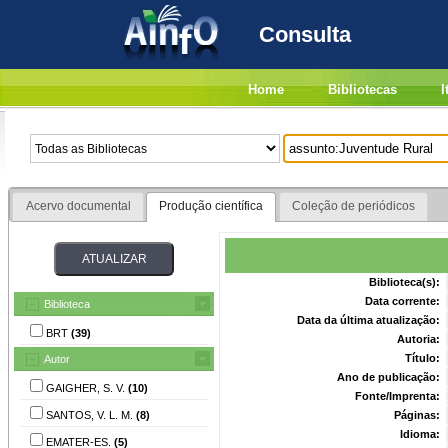
Consulta
Home
Bibliotecas
I
Acervo documental
Produção científica
Coleção de periódicos
Biblioteca(s):
Data corrente:
Biblioteca
Data da última atualização:
BRT
(39)
Autoria:
Título:
Autor
Ano de publicação:
GAIGHER, S. V.
(10)
Fonte/Imprenta:
SANTOS, V. L. M.
(8)
Páginas:
Idioma:
EMATER-ES.
(5)