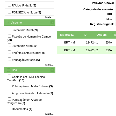
Palavras-Chave:
PAULA, F. da S.
(5)
Categoria do assunto:
FONSECA, A. S. da
(3)
URL:
Mais...
Marc:
Assunto
Registro original:
Juventude Rural
(28)
Biblioteca
ID
Origem
Ti
Fixação do Homem No Campo
(20)
BRT - MI
12472 - 1
EMA
Juventude rural
(10)
BRT - MI
12472 - 2
EMA
Espírito Santo (Estado)
(8)
Educação Agrícola
(6)
Mais...
Tipo
Capítulo em Livro Técnico-
Científico
(16)
Publicação em Mídia Externa
(3)
Artigo em Periódico Indexado
(2)
Publicação em Anais de
Congresso
(2)
Documentos
(1)
Mais...