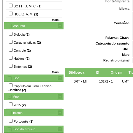
Fonte/Imprenta:
BOTTI, J. M. C.
(1)
Idioma:
HOLTZ, A. M.
(1)
Mais...
Conteúdo:
Assunto
Biologia
(2)
Palavras-Chave:
Características
(2)
Categoria do assunto:
URL:
Controle
(2)
Marc:
Hábitos
(2)
Registro original:
Sintomas
(2)
Mais...
Biblioteca
ID
Origem
Ti
Tipo
BRT - MI
13172 - 1
UMT
Capítulo em Livro Técnico-
Científico
(2)
Ano
2015
(2)
Idioma
Português
(2)
Tipo do arquivo