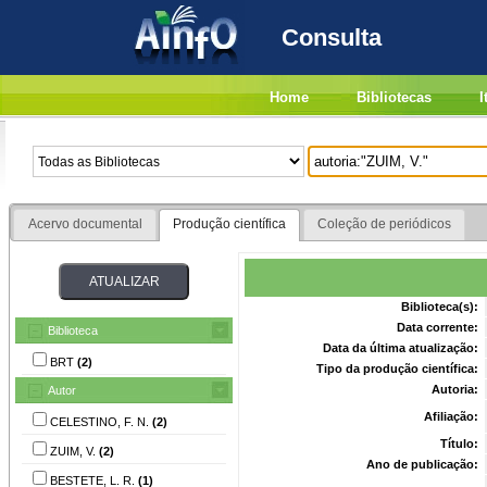
Consulta
Home
Bibliotecas
I
Acervo documental
Produção científica
Coleção de periódicos
Biblioteca(s):
Data corrente:
Biblioteca
Data da última atualização:
BRT
(2)
Tipo da produção científica:
Autoria:
Autor
Afiliação:
CELESTINO, F. N.
(2)
Título:
ZUIM, V.
(2)
Ano de publicação:
BESTETE, L. R.
(1)