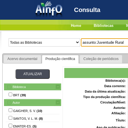
Consulta
Home
Bibliotecas
I
Acervo documental
Produção científica
Coleção de periódicos
Biblioteca(s):
Data corrente:
Biblioteca
Data da última atualização:
BRT
(39)
Tipo da produção científica:
Circulação/Nível:
Autor
Autoria:
GAIGHER, S. V.
(10)
Afiliação:
SANTOS, V. L. M.
(8)
Título:
EMATER-ES.
(5)
Ano de publicação: