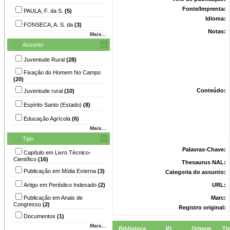
Fonte/Imprenta:
PAULA, F. da S.
(5)
Idioma:
FONSECA, A. S. da
(3)
Notas:
Mais...
Assunto
Juventude Rural
(28)
Fixação do Homem No Campo
(20)
Conteúdo:
Juventude rural
(10)
Espírito Santo (Estado)
(8)
Educação Agrícola
(6)
Mais...
Tipo
Palavras-Chave:
Capítulo em Livro Técnico-
Científico
(16)
Thesaurus NAL:
Publicação em Mídia Externa
(3)
Categoria do assunto:
Artigo em Periódico Indexado
(2)
URL:
Publicação em Anais de
Marc:
Congresso
(2)
Registro original:
Documentos
(1)
Mais...
Biblioteca
ID
Origem
Ti