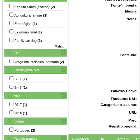
Fonte/Imprenta:
Espírito Santo (Estado)
(2)
Idioma:
Agricultura familiar
(1)
Notas:
Estratégias
(1)
Extensão rural
(1)
Family farming
(1)
Mais...
Tipo
Conteúdo:
Artigo em Periódico Indexado
(2)
Circulação/Nível
B - 1
(1)
B - 3
(1)
Palavras-Chave:
Ano
Thesaurus NAL:
2017
(1)
Categoria do assunto:
URL:
2016
(1)
Marc:
Idioma
Registro original:
Português
(2)
Tipo do arquivo
Biblioteca
ID
Origem
Ti