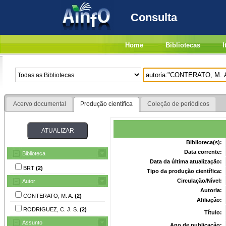
Consulta
Home
Bibliotecas
I
Acervo documental
Produção científica
Coleção de periódicos
Biblioteca(s):
Data corrente:
Biblioteca
Data da última atualização:
BRT
(2)
Tipo da produção científica:
Circulação/Nível:
Autor
Autoria:
CONTERATO, M. A.
(2)
Afiliação:
RODRIGUEZ, C. J. S.
(2)
Título:
Assunto
Ano de publicação: