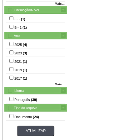
Mais...
Circulação/Nível
- - -
(1)
B - 1
(1)
Ano
2025
(4)
2023
(3)
2021
(1)
2019
(1)
2017
(1)
Mais...
Idioma
Português
(39)
Tipo do arquivo
Documento
(24)