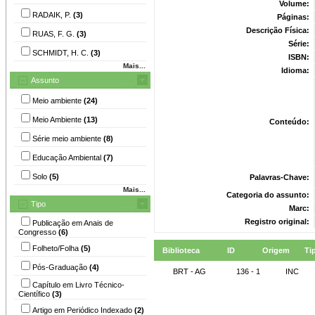
Volume:
RADAIK, P.
(3)
Páginas:
Descrição Física:
RUAS, F. G.
(3)
Série:
SCHMIDT, H. C.
(3)
ISBN:
Mais...
Idioma:
Assunto
Meio ambiente
(24)
Meio Ambiente
(13)
Conteúdo:
Série meio ambiente
(8)
Educação Ambiental
(7)
Solo
(5)
Palavras-Chave:
Mais...
Categoria do assunto:
Tipo
Marc:
Registro original:
Publicação em Anais de
Congresso
(6)
Folheto/Folha
(5)
Biblioteca
ID
Origem
Ti
Pós-Graduação
(4)
BRT - AG
136 - 1
INC
Capítulo em Livro Técnico-
Científico
(3)
Artigo em Periódico Indexado
(2)