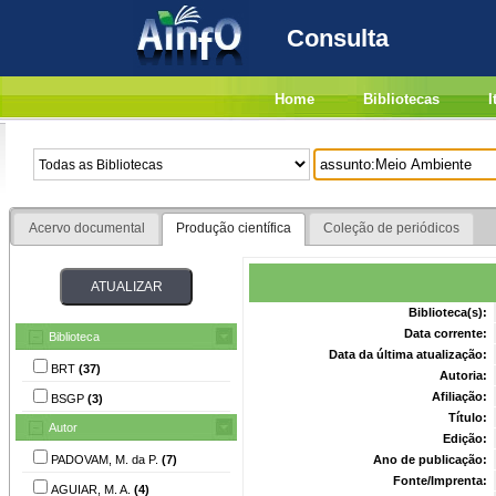
Consulta
Home
Bibliotecas
I
Acervo documental
Produção científica
Coleção de periódicos
Biblioteca(s):
Data corrente:
Biblioteca
Data da última atualização:
BRT
(37)
Autoria:
Afiliação:
BSGP
(3)
Título:
Autor
Edição:
PADOVAM, M. da P.
(7)
Ano de publicação:
Fonte/Imprenta:
AGUIAR, M. A.
(4)