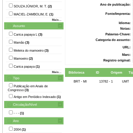
Ano de publicação:
SOUZA JÚNIOR, M. T.
(2)
Fonte/Imprenta:
MACIEL-ZAMBOLIM, E.
(1)
Mais...
Idioma:
Assunto
Notas:
Palavras-Chave:
Carica papaya L
(3)
Categoria do assunto:
Mamão
(3)
URL:
Meleira do mamoeiro
(3)
Marc:
Mamoeiro
(2)
Registro original:
Carica papaya
(1)
Mais...
Biblioteca
ID
Origem
Ti
Tipo
BRT - MI
13782 - 1
UMT
Publicação em Anais de
Congresso
(3)
Artigo em Periódico Indexado
(1)
Circulação/Nível
- - -
(1)
Ano
2004
(1)