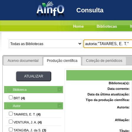
Consulta
Home
Bibliotecas
I
Acervo documental
Produção científica
Coleção de periódicos
Biblioteca(s):
Data corrente:
Biblioteca
Data da última atualização:
BRT
(4)
Tipo da produção científica:
Autor
Autoria:
TAVARES, E. T.
(4)
Afiliação:
VENTURA, J. A.
(4)
TATAGIBA, J. da S.
(3)
Título: