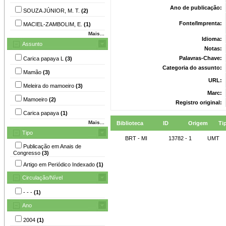
Ano de publicação:
SOUZA JÚNIOR, M. T.
(2)
Fonte/Imprenta:
MACIEL-ZAMBOLIM, E.
(1)
Mais...
Idioma:
Assunto
Notas:
Palavras-Chave:
Carica papaya L
(3)
Categoria do assunto:
Mamão
(3)
URL:
Meleira do mamoeiro
(3)
Marc:
Mamoeiro
(2)
Registro original:
Carica papaya
(1)
Mais...
Biblioteca
ID
Origem
Ti
Tipo
BRT - MI
13782 - 1
UMT
Publicação em Anais de
Congresso
(3)
Artigo em Periódico Indexado
(1)
Circulação/Nível
- - -
(1)
Ano
2004
(1)