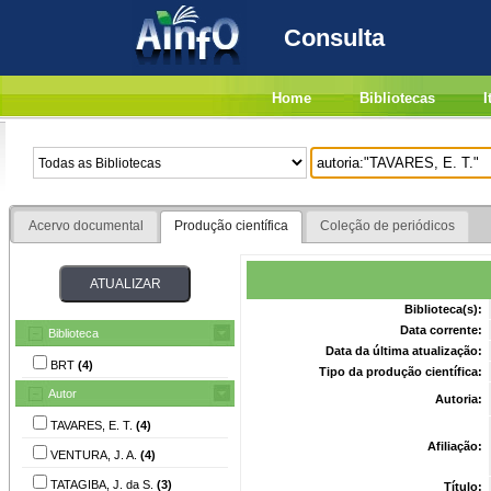
Consulta
Home
Bibliotecas
I
Acervo documental
Produção científica
Coleção de periódicos
Biblioteca(s):
Data corrente:
Biblioteca
Data da última atualização:
BRT
(4)
Tipo da produção científica:
Autor
Autoria:
TAVARES, E. T.
(4)
Afiliação:
VENTURA, J. A.
(4)
TATAGIBA, J. da S.
(3)
Título: