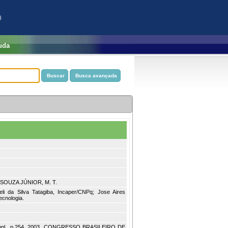
)
uda
.; SOUZA JÚNIOR, M. T.
li da Silva Tatagiba, Incaper/CNPq; Jose Aires
ecnologia.
Supl., p.254, 2003. CONGRESSO BRASILEIRO DE