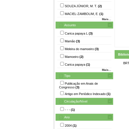
SOUZA JÚNIOR, M. T.
(2)
MACIEL-ZAMBOLIM, E.
(1)
Mais...
Assunto
Carica papaya L
(3)
Mamão
(3)
Meleira do mamoeiro
(3)
Bibliot
Mamoeiro
(2)
BRT
Carica papaya
(1)
Mais...
Tipo
Publicação em Anais de
Congresso
(3)
Artigo em Periódico Indexado
(1)
Circulação/Nível
- - -
(1)
Ano
2004
(1)