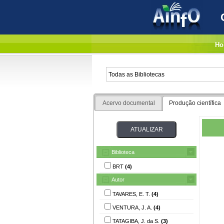
Ho
Acervo documental
Produção científica
Biblioteca
BRT
(4)
Autor
TAVARES, E. T.
(4)
VENTURA, J. A.
(4)
TATAGIBA, J. da S.
(3)