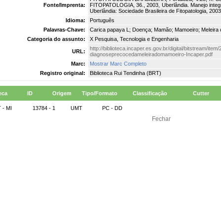
Fonte/Imprenta:
FITOPATOLOGIA, 36., 2003, Uberlândia. Manejo integ
Uberlândia: Sociedade Brasileira de Fitopatologia, 2003
Idioma:
Português
Palavras-Chave:
Carica papaya L; Doença; Mamão; Mamoeiro; Meleira
Categoria do assunto:
X Pesquisa, Tecnologia e Engenharia
http://biblioteca.incaper.es.gov.br/digital/bitstream/ite
URL:
diagnoseprecocedameleiradomamoeiro-Incaper.pdf
Marc:
Mostrar Marc Completo
Registro original:
Biblioteca Rui Tendinha (BRT)
eca
ID
Origem
Tipo/Formato
Classificação
Cutter
 - MI
13784 - 1
UMT
PC - DD
Fechar