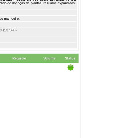
rado de doenças de plantas: resumos expandidos.
.
 do mamoeiro.
m/2411/1/BRT-
Registro
Volume
Status