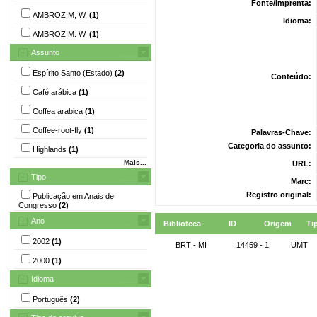
Fonte/Imprenta:
AMBROZIM, W.
(1)
Idioma:
AMBROZIM. W.
(1)
Assunto
Espírito Santo (Estado)
(2)
Conteúdo:
Café arábica
(1)
Coffea arabica
(1)
Coffee-root-fly
(1)
Palavras-Chave:
Categoria do assunto:
Highlands
(1)
Mais...
URL:
Tipo
Marc:
Registro original:
Publicação em Anais de
Congresso
(2)
Ano
Biblioteca
ID
Origem
Ti
2002
(1)
BRT - MI
14459 - 1
UMT
2000
(1)
Idioma
Português
(2)