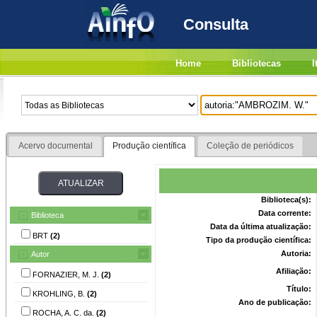
Consulta
Home
Bibliotecas
I
Acervo documental
Produção científica
Coleção de periódicos
Biblioteca(s):
Data corrente:
Biblioteca
Data da última atualização:
BRT
(2)
Tipo da produção científica:
Autoria:
Autor
Afiliação:
FORNAZIER, M. J.
(2)
Título:
KROHLING, B.
(2)
Ano de publicação:
ROCHA, A. C. da.
(2)