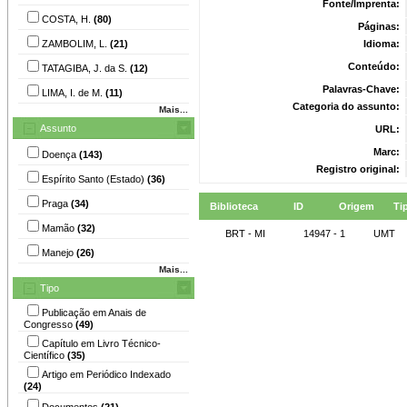
Fonte/Imprenta:
COSTA, H.
(80)
Páginas:
ZAMBOLIM, L.
(21)
Idioma:
Conteúdo:
TATAGIBA, J. da S.
(12)
Palavras-Chave:
LIMA, I. de M.
(11)
Categoria do assunto:
Mais...
Assunto
URL:
Marc:
Doença
(143)
Registro original:
Espírito Santo (Estado)
(36)
Praga
(34)
Biblioteca
ID
Origem
Ti
Mamão
(32)
BRT - MI
14947 - 1
UMT
Manejo
(26)
Mais...
Tipo
Publicação em Anais de
Congresso
(49)
Capítulo em Livro Técnico-
Científico
(35)
Artigo em Periódico Indexado
(24)
Documentos
(21)