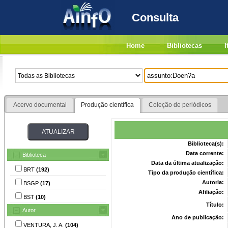
Consulta
Home
Bibliotecas
I
Acervo documental
Produção científica
Coleção de periódicos
Biblioteca(s):
Data corrente:
Biblioteca
Data da última atualização:
BRT
(192)
Tipo da produção científica:
Autoria:
BSGP
(17)
Afiliação:
BST
(10)
Título:
Autor
Ano de publicação:
VENTURA, J. A.
(104)