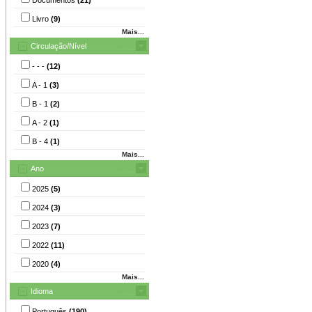
Livro
(9)
Mais...
Circulação/Nível
- - -
(12)
A - 1
(3)
B - 1
(2)
A - 2
(1)
B - 4
(1)
Mais...
Ano
2025
(5)
2024
(3)
2023
(7)
2022
(11)
2020
(4)
Mais...
Idioma
Português
(190)