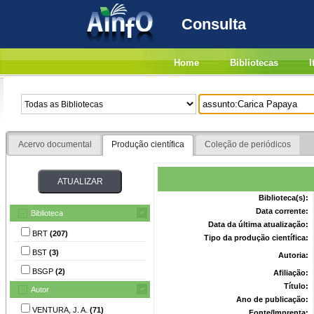
Consulta
Home
Bibliotecas
I
Acervo documental
Produção científica
Coleção de periódicos
Biblioteca(s):
Data corrente:
Biblioteca
Data da última atualização:
BRT
(207)
Tipo da produção científica:
BST
(3)
Autoria:
BSGP
(2)
Afiliação:
Título:
Autor
Ano de publicação:
VENTURA, J. A.
(71)
Fonte/Imprenta: