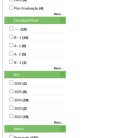
Pós-Graduação
(4)
Mais...
Circulação/Nível
- - -
(14)
B - 1
(10)
A - 1
(6)
A - 2
(5)
B - 2
(1)
Mais...
Ano
2026
(1)
2025
(5)
2024
(19)
2023
(2)
2022
(19)
Mais...
Idioma
Português
(181)