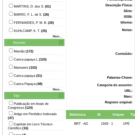
Descrição Física:
MARTINS, D. dos S.
(61)
Série:
BARRO, F. L. de S.
(26)
ISSN:
Idioma:
FERNANDES, P. M. B.
(26)
Notas:
KUHLCAMP, K. T.
(25)
Mais...
Assunto
Mamão
(172)
Conteúdo:
Carica papaya L
(103)
Mamoeiro
(102)
Carica papaya
(51)
Palavras-Chave:
Carica Papaya
(48)
Categoria do assunto:
Mais...
URL:
Tipo
Marc:
Registro original:
Publicação em Anais de
Congresso
(124)
Artigo em Periódico Indexado
Biblioteca
ID
Origem
Ti
(47)
BRT - AG
1509 - 1
UPE
Capítulo em Livro Técnico-
Científico
(16)
Livro
(4)