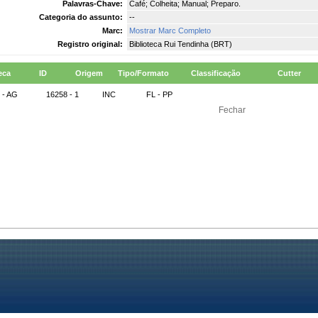
Palavras-Chave:
Café; Colheita; Manual; Preparo.
Categoria do assunto:
--
Marc:
Mostrar Marc Completo
Registro original:
Biblioteca Rui Tendinha (BRT)
eca
ID
Origem
Tipo/Formato
Classificação
Cutter
 - AG
16258 - 1
INC
FL - PP
Fechar