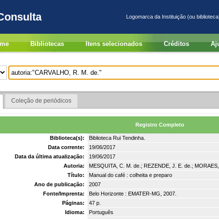
Consulta
Logomarca da Instituição (ou biblioteca
me
Bibliotecas
Itens selecionados
Créditos
Aj
Coleção de periódicos
Registro Completo
Biblioteca(s):
Biblioteca Rui Tendinha.
Data corrente:
19/06/2017
Data da última atualização:
19/06/2017
Autoria:
MESQUITA, C. M. de.; REZENDE, J. E. de.; MORAES, N
Título:
Manual do café : colheita e preparo
Ano de publicação:
2007
Fonte/Imprenta:
Belo Horizonte : EMATER-MG, 2007.
Páginas:
47 p.
Idioma:
Português