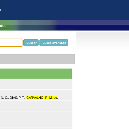
)
uda
. C.; DIAS, P. T.;
CARVALHO, R. M. de
.