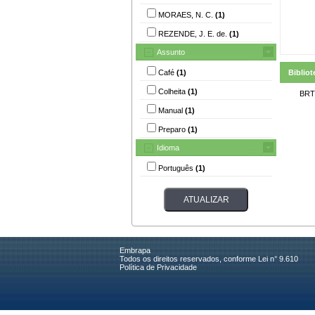
MORAES, N. C.
(1)
REZENDE, J. E. de.
(1)
Assunto
Café
(1)
Bibliot
Colheita
(1)
BRT
Manual
(1)
Preparo
(1)
Idioma
Português
(1)
Embrapa
Todos os direitos reservados, conforme Lei n° 9.610
Política de Privacidade