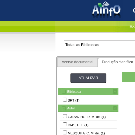
Ho
Acervo documental
Produção científica
Biblioteca
BRT
(1)
Autor
CARVALHO, R. M. de.
(1)
DIAS, P. T.
(1)
MESQUITA, C. M. de.
(1)