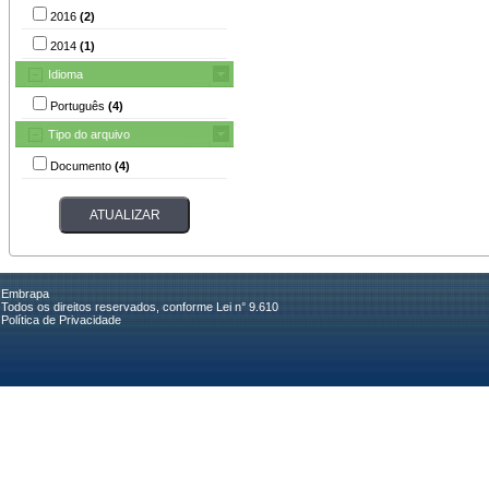
2016
(2)
2014
(1)
Idioma
Português
(4)
Tipo do arquivo
Documento
(4)
Embrapa
Todos os direitos reservados, conforme Lei n° 9.610
Política de Privacidade