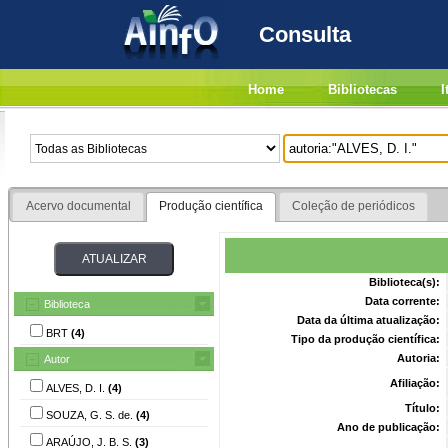
Consulta
Home
Bibliotecas
I
Acervo documental
Produção científica
Coleção de periódicos
Biblioteca(s):
Data corrente:
Biblioteca
Data da última atualização:
BRT
(4)
Tipo da produção científica:
Autoria:
Autor
Afiliação:
ALVES, D. I.
(4)
Título:
SOUZA, G. S. de.
(4)
Ano de publicação:
ARAÚJO, J. B. S.
(3)