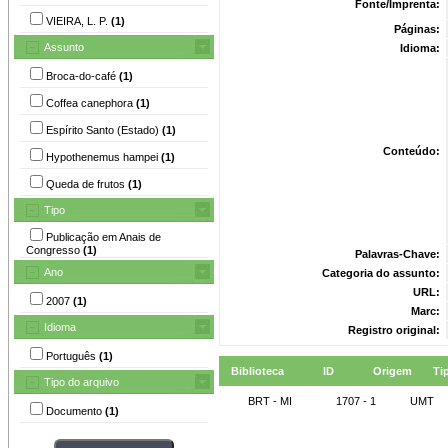
Fonte/Imprenta:
VIEIRA, L. P.
(1)
Páginas:
Assunto
Idioma:
Broca-do-café
(1)
Coffea canephora
(1)
Espírito Santo (Estado)
(1)
Conteúdo:
Hypothenemus hampei
(1)
Queda de frutos
(1)
Tipo
Publicação em Anais de
Congresso
(1)
Palavras-Chave:
Ano
Categoria do assunto:
URL:
2007
(1)
Marc:
Idioma
Registro original:
Português
(1)
Biblioteca
ID
Origem
Ti
Tipo do arquivo
BRT - MI
1707 - 1
UMT
Documento
(1)