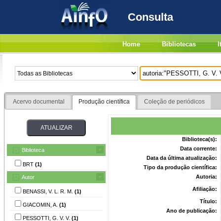
Consulta
Home
Bibliotecas
I
Acervo documental
Produção científica
Coleção de periódicos
Biblioteca(s):
Data corrente:
Biblioteca
Data da última atualização:
BRT
(1)
Tipo da produção científica:
Autoria:
Autor
Afiliação:
BENASSI, V. L. R. M.
(1)
Título:
GIACOMIN, A.
(1)
Ano de publicação:
PESSOTTI, G. V. V.
(1)