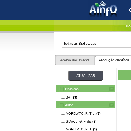
Ho
Acervo documental
Produção científica
Biblioteca
BRT
(3)
Autor
MORELATO, R. T. J.
(2)
SILVA, J. G. F. da.
(2)
MORELATO, R. T.
(1)