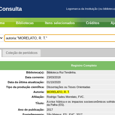
Consulta
Logomarca da Instituição (ou biblioteca
me
Bibliotecas
Itens selecionados
Créditos
Aj
Coleção de periódicos
Registro Completo
Biblioteca(s):
Biblioteca Rui Tendinha.
Data corrente:
23/03/2018
Data da última atualização:
01/10/2020
Tipo da produção científica:
Dissertações ou Teses Orientadas
Autoria:
MORELATO, R. T
.
Afiliação:
Rodrigo Tadeu Morelato, FVC.
A crise hídrica e os impactos socioeconômicos sofrid
Título:
da Palha (ES).
Ano de publicação:
2017
Fonte/Imprenta:
São Mateus, ES : FVC, 2017.