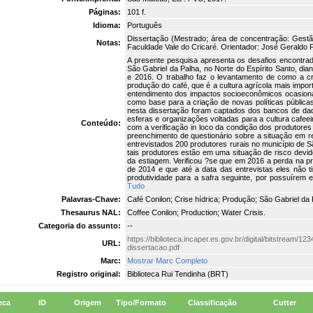
Páginas:
101 f.
Idioma:
Português
Dissertação (Mestrado; área de concentração: Gestã
Notas:
Faculdade Vale do Cricaré. Orientador: José Geraldo Fe
A presente pesquisa apresenta os desafios encontrad
São Gabriel da Palha, no Norte do Espírito Santo, dian
e 2016. O trabalho faz o levantamento de como a cr
produção do café, que é a cultura agrícola mais importa
entendimento dos impactos socioeconômicos ocasiona
como base para a criação de novas políticas públic
nesta dissertação foram captados dos bancos de dad
esferas e organizações voltadas para a cultura cafe
Conteúdo:
com a verificação in loco da condição dos produtore
preenchimento de questionário sobre a situação em 
entrevistados 200 produtores rurais no município de 
tais produtores estão em uma situação de risco devi
da estiagem. Verificou ?se que em 2016 a perda na 
de 2014 e que até a data das entrevistas eles não t
produtividade para a safra seguinte, por possuírem 
Tudo
Palavras-Chave:
Café Conilon; Crise hídrica; Produção; São Gabriel da 
Thesaurus NAL:
Coffee Conilon; Production; Water Crisis.
Categoria do assunto:
--
https://biblioteca.incaper.es.gov.br/digital/bitstream/
URL:
dissertacao.pdf
Marc:
Mostrar Marc Completo
Registro original:
Biblioteca Rui Tendinha (BRT)
eca
ID
Origem
Tipo/Formato
Classificação
Cutter