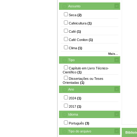
Assunto
Seca
(2)
Cafeicultura
(1)
Café
(1)
Café Conilon
(1)
Clima
(1)
Mais...
Tipo
Capítulo em Livro Técnico-
Científico
(1)
Dissertações ou Teses
Orientadas
(1)
Ano
2024
(1)
2017
(1)
Idioma
Português
(3)
Tipo do arquivo
Bibliot