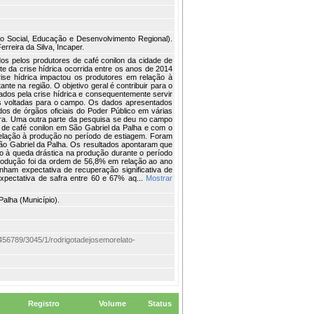
o Social, Educação e Desenvolvimento Regional).
rreira da Silva, Incaper.
os pelos produtores de café conilon da cidade de
te da crise hídrica ocorrida entre os anos de 2014
ise hídrica impactou os produtores em relação à
nte na região. O objetivo geral é contribuir para o
dos pela crise hídrica e consequentemente servir
as voltadas para o campo. Os dados apresentados
os de órgãos oficiais do Poder Público em várias
eira. Uma outra parte da pesquisa se deu no campo
s de café conilon em São Gabriel da Palha e com o
relação à produção no período de estiagem. Foram
São Gabriel da Palha. Os resultados apontaram que
do à queda drástica na produção durante o período
produção foi da ordem de 56,8% em relação ao ano
inham expectativa de recuperação significativa de
expectativa de safra entre 60 e 67% aq...
Mostrar
Palha (Município).
123456789/3045/1/rodrigotadejosemorelato-
Registro
Volume
Status