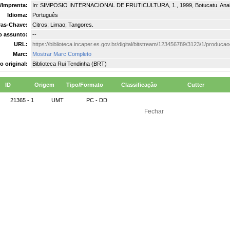
/Imprenta:
In: SIMPOSIO INTERNACIONAL DE FRUTICULTURA, 1., 1999, Botucatu. Anais..
Idioma:
Português
ras-Chave:
Citros; Limao; Tangores.
o assunto:
--
URL:
https://biblioteca.incaper.es.gov.br/digital/bitstream/123456789/3123/1/produca
Marc:
Mostrar Marc Completo
o original:
Biblioteca Rui Tendinha (BRT)
ID
Origem
Tipo/Formato
Classificação
Cutter
21365 - 1
UMT
PC - DD
Fechar