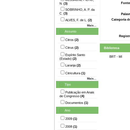
Fonte
N.
(3)
SOBRINHO, A. P. da
C.
(3)
Palav
Categoria d
ALVES, F. de L.
(2)
Mais...
Assunto
Registr
Citros
(2)
Citrus
(2)
Biblioteca
Espírito Santo
BRT - MI
(Estado)
(2)
Laranja
(2)
Citricultura
(1)
Mais...
Tipo
Publicação em Anais
de Congresso
(4)
Documentos
(1)
Ano
2009
(1)
2008
(1)