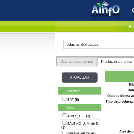
Ho
Acervo documental
Produção científica
Bib
Dat
Biblioteca
Data da última a
BRT
(5)
Tipo da produção 
Autor
ALVES, F. L.
(3)
BALBINO, J. M. de S.
(3)
Ano de p
DESSAUNE FILHO,