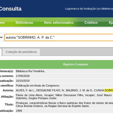
Consulta
Logomarca da Instituição (ou biblioteca
me
Bibliotecas
Itens selecionados
Créditos
Aj
Coleção de periódicos
Registro Completo
lioteca(s):
Biblioteca Rui Tendinha.
a corrente:
17/05/2018
tualização:
10/10/2019
científica:
Publicação em Anais de Congresso
Autoria:
ALVES, F. de L.; DESSAUNE FILHO, N.; BALBINO, J. M. de S.; CUNHA
SOBRIN
Flavio de Lima Alves, Incaper; Nilton Dessaune Filho, Incaper; José Mauro
Afiliação:
Sobrinho; Jorgino Pompeu Junior.
Produçao, caracteristicas fisicas e fisico quimicas dos frutos de clones de t
Título:
Citrus limonia Osbeck, na Regiao Serrana do Espirito Santo.
ublicação:
1999