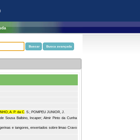
)
uda
HO, A. P. da C
. S.; POMPEU JUNIOR, J.
 de Sousa Balbino, Incaper; Almir Pinto da Cunha
angerinas e tangores, enxertados sobre limao Cravo