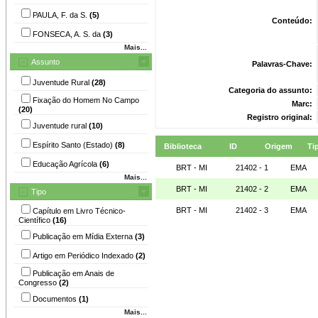
PAULA, F. da S.
(5)
Conteúdo:
FONSECA, A. S. da
(3)
Mais...
Assunto
Palavras-Chave:
Juventude Rural
(28)
Categoria do assunto:
Fixação do Homem No Campo
Marc:
(20)
Registro original:
Juventude rural
(10)
Espírito Santo (Estado)
(8)
Biblioteca
ID
Origem
Ti
Educação Agrícola
(6)
BRT - MI
21402 - 1
EMA
Mais...
BRT - MI
21402 - 2
EMA
Tipo
BRT - MI
21402 - 3
EMA
Capítulo em Livro Técnico-
Científico
(16)
Publicação em Mídia Externa
(3)
Artigo em Periódico Indexado
(2)
Publicação em Anais de
Congresso
(2)
Documentos
(1)
Mais...