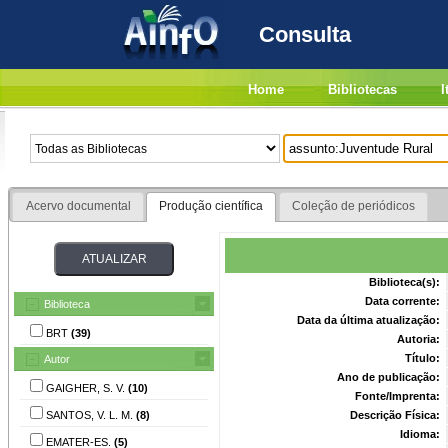
Consulta
Home
Bibliotecas
I
Acervo documental
Produção científica
Coleção de periódicos
Biblioteca(s):
Data corrente:
Biblioteca
Data da última atualização:
BRT
(39)
Autoria:
Título:
Autor
Ano de publicação:
GAIGHER, S. V.
(10)
Fonte/Imprenta:
SANTOS, V. L. M.
(8)
Descrição Física:
Idioma:
EMATER-ES.
(5)