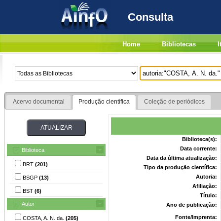
Consulta
Home
Bibliotecas
I
Acervo documental
Produção científica
Coleção de periódicos
Biblioteca(s):
Data corrente:
Biblioteca
Data da última atualização:
BRT
(201)
Tipo da produção científica:
Autoria:
BSGP
(13)
Afiliação:
BST
(6)
Título:
Autor
Ano de publicação:
Fonte/Imprenta:
COSTA, A. N. da.
(205)