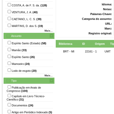
Idioma:
COSTA, A. de F. S. da.
(128)
Notas:
VENTURA, J. A.
(40)
Palavras-Chave:
Categoria do assunto:
CAETANO, L. C. S.
(39)
URL:
MARTINS, D. dos S.
(19)
Marc:
Mais...
Registro original:
Assunto
Espírito Santo (Estado)
(58)
Biblioteca
ID
Origem
Ti
Mamão
(33)
BRT - MI
22161 - 1
UMT
Espírito Santo
(26)
Mamoeiro
(24)
Lodo de esgoto
(20)
Mais...
Tipo
Publicação em Anais de
Congresso
(104)
Capítulo em Livro Técnico-
Científico
(31)
Documentos
(24)
Artigo em Periódico Indexado
(5)