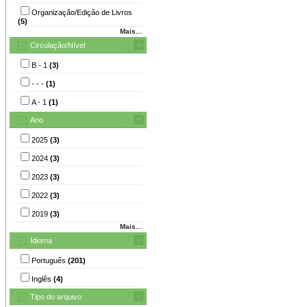
Organização/Edição de Livros
(5)
Mais...
Circulação/Nível
B - 1
(3)
- - -
(1)
A - 1
(1)
Ano
2025
(3)
2024
(3)
2023
(3)
2022
(3)
2019
(3)
Mais...
Idioma
Português
(201)
Inglês
(4)
Tipo do arquivo