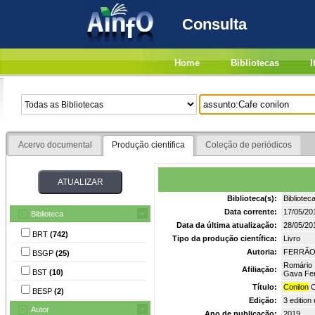
Consulta
Home
Bibliotecas
I
Acervo documental
Produção científica
Coleção de periódicos
Biblioteca(s):
Bibliotec
Data corrente:
17/05/20
Biblioteca
Data da última atualização:
28/05/20
BRT
(742)
Tipo da produção científica:
Livro
Autoria:
FERRÃO, 
BSGP
(25)
Romário 
Afiliação:
BST
(10)
Gava Fer
Título:
Conilon
C
BESP
(2)
Edição:
3 editio
Autor
Ano de publicação:
2019