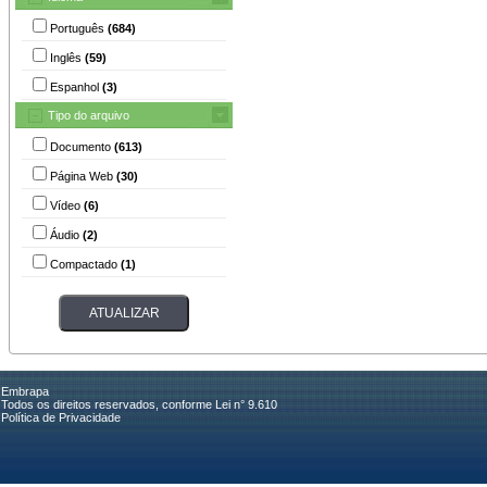
Português
(684)
Inglês
(59)
Espanhol
(3)
Tipo do arquivo
Documento
(613)
Página Web
(30)
Vídeo
(6)
Áudio
(2)
Compactado
(1)
Embrapa
Todos os direitos reservados, conforme Lei n° 9.610
Política de Privacidade