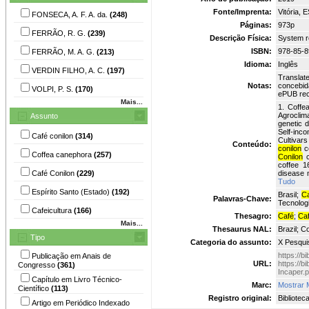
Fonte/Imprenta:
Vitória, 
FONSECA, A. F. A. da.
(248)
Páginas:
973p
FERRÃO, R. G.
(239)
Descrição Física:
System re
ISBN:
978-85-8
FERRÃO, M. A. G.
(213)
Idioma:
Inglês
VERDIN FILHO, A. C.
(197)
Translat
Notas:
concebid
VOLPI, P. S.
(170)
ePUB rec
Mais...
1. Coffe
Agroclim
Assunto
genetic d
Self-inco
Café conilon
(314)
Cultivar
Conteúdo:
conilon
co
Coffea canephora
(257)
Conilon
c
coffee 1
Café Conilon
(229)
disease
Tudo
Espírito Santo (Estado)
(192)
Brasil;
C
Palavras-Chave:
Tecnologi
Cafeicultura
(166)
Thesagro:
Café
;
Ca
Mais...
Thesaurus NAL:
Brazil; C
Tipo
Categoria do assunto:
X Pesqui
https://b
Publicação em Anais de
URL:
https://b
Congresso
(361)
Incaper.p
Capítulo em Livro Técnico-
Marc:
Mostrar 
Científico
(113)
Registro original:
Bibliotec
Artigo em Periódico Indexado