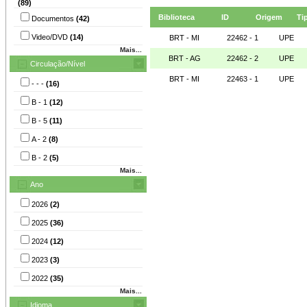
(89)
Biblioteca
ID
Origem
Ti
Documentos
(42)
Video/DVD
(14)
BRT - MI
22462 - 1
UPE
Mais...
BRT - AG
22462 - 2
UPE
Circulação/Nível
BRT - MI
22463 - 1
UPE
- - -
(16)
B - 1
(12)
B - 5
(11)
A - 2
(8)
B - 2
(5)
Mais...
Ano
2026
(2)
2025
(36)
2024
(12)
2023
(3)
2022
(35)
Mais...
Idioma