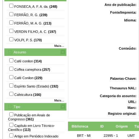
Ano de publicação:
FONSECA, A. F. A. da.
(248)
Fonte/Imprenta:
FERRÃO, R. G.
(239)
Idioma:
FERRÃO, M. A. G.
(213)
VERDIN FILHO, A. C.
(197)
VOLPI, P. S.
(170)
Mais...
Conteúdo:
Assunto
Café conilon
(314)
Coffea canephora
(257)
Café Conilon
(229)
Palavras-Chave:
Espírito Santo (Estado)
(192)
Thesaurus NAL:
Cafeicultura
(166)
Categoria do assunto:
Mais...
URL:
Tipo
Marc:
Registro original:
Publicação em Anais de
Congresso
(361)
Capítulo em Livro Técnico-
Biblioteca
ID
Origem
Ti
Científico
(113)
BRT - MI
22995 - 1
UMT
Artigo em Periódico Indexado