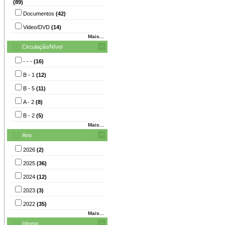
(89)
Documentos
(42)
Video/DVD
(14)
Mais...
Circulação/Nível
- - -
(16)
B - 1
(12)
B - 5
(11)
A - 2
(8)
B - 2
(5)
Mais...
Ano
2026
(2)
2025
(36)
2024
(12)
2023
(3)
2022
(35)
Mais...
Idioma