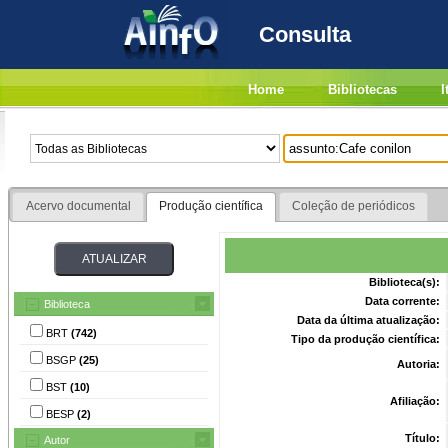
Consulta
Home
Bibliotecas
I
Acervo documental
Produção científica
Coleção de periódicos
Biblioteca(s):
Data corrente:
Biblioteca
Data da última atualização:
BRT
(742)
Tipo da produção científica:
BSGP
(25)
Autoria:
BST
(10)
Afiliação:
BESP
(2)
Título:
Autor