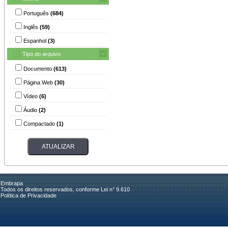
Português
(684)
Inglês
(59)
Espanhol
(3)
Tipo do arquivo
Documento
(613)
Página Web
(30)
Vídeo
(6)
Áudio
(2)
Compactado
(1)
Embrapa
Todos os direitos reservados, conforme Lei n° 9.610
Política de Privacidade