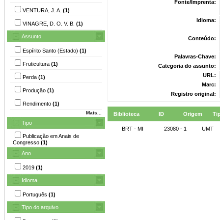
Fonte/Imprenta:
VENTURA, J. A.
(1)
Idioma:
VINAGRE, D. O. V. B.
(1)
Assunto
Conteúdo:
Espírito Santo (Estado)
(1)
Palavras-Chave:
Fruticultura
(1)
Categoria do assunto:
URL:
Perda
(1)
Marc:
Produção
(1)
Registro original:
Rendimento
(1)
Mais...
Biblioteca
ID
Origem
Ti
Tipo
BRT - MI
23080 - 1
UMT
Publicação em Anais de
Congresso
(1)
Ano
2019
(1)
Idioma
Português
(1)
Tipo do arquivo