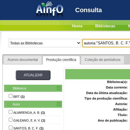
Consulta
Home
Bibliotecas
I
Acervo documental
Produção científica
Coleção de periódicos
Biblioteca(s):
Data corrente:
Biblioteca
Data da última atualização:
BRT
(1)
Tipo da produção científica:
Autoria:
Autor
Afiliação:
ALVARENGA, A. B.
(1)
Título:
GALEANO, E. A. V.
(1)
Ano de publicação:
SANTOS, B. C. F.
(1)