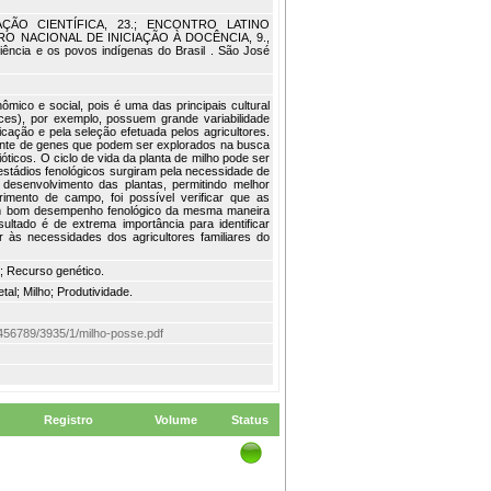
AÇÃO CIENTÍFICA, 23.; ENCONTRO LATINO
 NACIONAL DE INICIAÇÃO À DOCÊNCIA, 9.,
ciência e os povos indígenas do Brasil . São José
mico e social, pois é uma das principais cultural
aces), por exemplo, possuem grande variabilidade
ação e pela seleção efetuada pelos agricultores.
fonte de genes que podem ser explorados na busca
ióticos. O ciclo de vida da planta de milho pode ser
 estádios fenológicos surgiram pela necessidade de
e desenvolvimento das plantas, permitindo melhor
rimento de campo, foi possível verificar que as
um bom desempenho fenológico da mesma maneira
ultado é de extrema importância para identificar
r às necessidades dos agricultores familiares do
o; Recurso genético.
l; Milho; Produtividade.
123456789/3935/1/milho-posse.pdf
Registro
Volume
Status