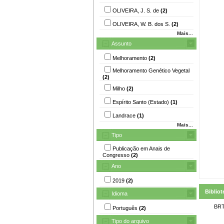
OLIVEIRA, J. S. de
(2)
OLIVEIRA, W. B. dos S.
(2)
Mais...
Assunto
Melhoramento
(2)
Melhoramento Genético Vegetal
(2)
Milho
(2)
Espírito Santo (Estado)
(1)
Landrace
(1)
Mais...
Tipo
Publicação em Anais de
Congresso
(2)
Ano
2019
(2)
Bibliot
Idioma
BRT
Português
(2)
Tipo do arquivo