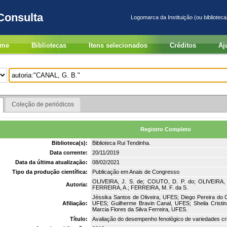
Consulta
Logomarca da Instituição (ou biblioteca
me
Bibliotecas
Itens selecionados
Créditos
Aj
Coleção de periódicos
Registro Completo
Biblioteca(s):
Biblioteca Rui Tendinha.
Data corrente:
20/11/2019
Data da última atualização:
08/02/2021
Tipo da produção científica:
Publicação em Anais de Congresso
OLIVEIRA, J. S. de; COUTO, D. P. do; OLIVEIRA,
Autoria:
FERREIRA, A.; FERREIRA, M. F. da S.
Jéssika Santos de Oliveira, UFES; Diego Pereira do
Afiliação:
UFES; Guilherme Bravin Canal, UFES; Sheila Cristin
Marcia Flores da Silva Ferreira, UFES.
Título:
Avaliação do desempenho fenológico de variedades crio