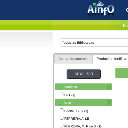
Ho
Acervo documental
Produção científica
Biblioteca
BRT
(2)
Autor
CANAL, G. B.
(2)
FERREIRA, A.
(2)
FERREIRA, M. F. da S.
(2)