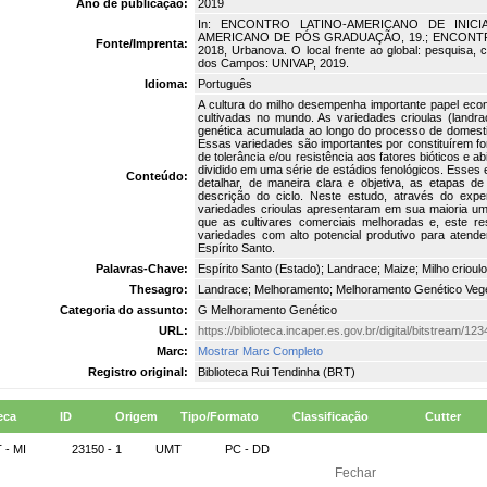
Ano de publicação:
2019
In: ENCONTRO LATINO-AMERICANO DE INICI
AMERICANO DE PÓS GRADUAÇÃO, 19.; ENCONTRO
Fonte/Imprenta:
2018, Urbanova. O local frente ao global: pesquisa, 
dos Campos: UNIVAP, 2019.
Idioma:
Português
A cultura do milho desempenha importante papel econô
cultivadas no mundo. As variedades crioulas (landr
genética acumulada ao longo do processo de domestic
Essas variedades são importantes por constituírem 
de tolerância e/ou resistência aos fatores bióticos e ab
dividido em uma série de estádios fenológicos. Esses
Conteúdo:
detalhar, de maneira clara e objetiva, as etapas d
descrição do ciclo. Neste estudo, através do expe
variedades crioulas apresentaram em sua maioria 
que as cultivares comerciais melhoradas e, este res
variedades com alto potencial produtivo para atende
Espírito Santo.
Palavras-Chave:
Espírito Santo (Estado); Landrace; Maize; Milho crioul
Thesagro:
Landrace; Melhoramento; Melhoramento Genético Vegeta
Categoria do assunto:
G Melhoramento Genético
URL:
https://biblioteca.incaper.es.gov.br/digital/bitstream/
Marc:
Mostrar Marc Completo
Registro original:
Biblioteca Rui Tendinha (BRT)
eca
ID
Origem
Tipo/Formato
Classificação
Cutter
 - MI
23150 - 1
UMT
PC - DD
Fechar