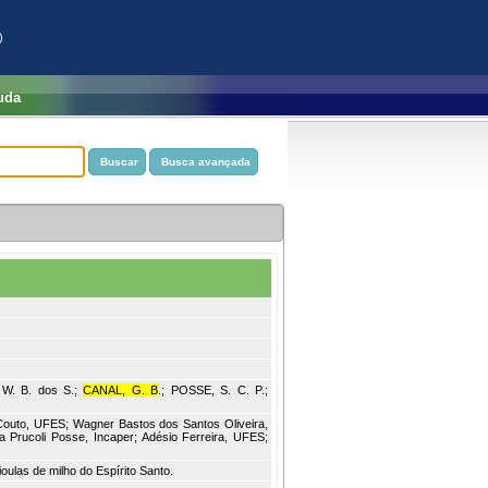
)
uda
 W. B. dos S.;
CANAL, G. B
.; POSSE, S. C. P.;
 Couto, UFES; Wagner Bastos dos Santos Oliveira,
a Prucoli Posse, Incaper; Adésio Ferreira, UFES;
ulas de milho do Espírito Santo.