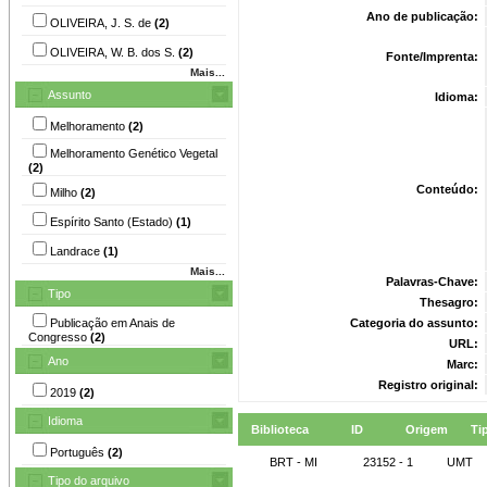
Ano de publicação:
OLIVEIRA, J. S. de
(2)
OLIVEIRA, W. B. dos S.
(2)
Fonte/Imprenta:
Mais...
Assunto
Idioma:
Melhoramento
(2)
Melhoramento Genético Vegetal
(2)
Conteúdo:
Milho
(2)
Espírito Santo (Estado)
(1)
Landrace
(1)
Mais...
Palavras-Chave:
Tipo
Thesagro:
Publicação em Anais de
Categoria do assunto:
Congresso
(2)
URL:
Ano
Marc:
Registro original:
2019
(2)
Idioma
Biblioteca
ID
Origem
Ti
Português
(2)
BRT - MI
23152 - 1
UMT
Tipo do arquivo