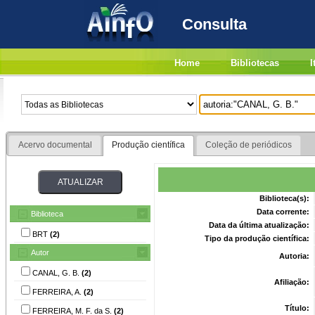
Consulta
Home
Bibliotecas
I
Acervo documental
Produção científica
Coleção de periódicos
Biblioteca(s):
Data corrente:
Biblioteca
Data da última atualização:
BRT
(2)
Tipo da produção científica:
Autor
Autoria:
CANAL, G. B.
(2)
Afiliação:
FERREIRA, A.
(2)
Título:
FERREIRA, M. F. da S.
(2)