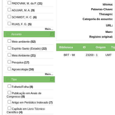
PADOVAM, M. da P.
(11)
Idioma:
Palavras-Chave:
AGUIAR, M. A.
(9)
Thesagro:
SCHMIDT, H. C.
(6)
Categoria do assunto:
RUAS, F. G.
(5)
URL:
Mais...
Marc:
Assunto
Registro original:
Meio ambiente
(52)
Biblioteca
ID
Origem
Ti
Espírito Santo (Estado)
(22)
BRT - MI
23269 - 1
UMT
Meio Ambiente
(21)
Pesquisa
(17)
Agroecologia
(16)
Mais...
Tipo
Folheto/Folha
(8)
Publicação em Anais de
Congresso
(8)
Artigo em Periódico Indexado
(7)
Capítulo em Livro Técnico-
Científico
(4)