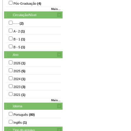
Pós-Graduação
(4)
Mais...
Circulação/Nível
- - -
(2)
A - 2
(1)
B - 1
(1)
B - 5
(1)
Ano
2026
(1)
2025
(5)
2024
(1)
2023
(3)
2021
(1)
Mais...
Idioma
Português
(80)
Inglês
(1)
Tipo do arquivo