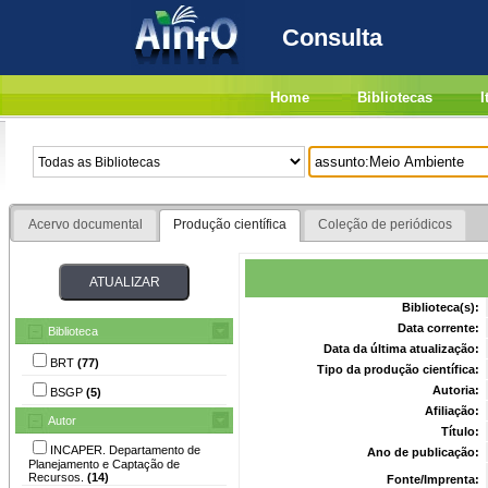
Consulta
Home
Bibliotecas
I
Acervo documental
Produção científica
Coleção de periódicos
Biblioteca(s):
Data corrente:
Biblioteca
Data da última atualização:
BRT
(77)
Tipo da produção científica:
Autoria:
BSGP
(5)
Afiliação:
Autor
Título:
INCAPER. Departamento de
Ano de publicação:
Planejamento e Captação de
Recursos.
(14)
Fonte/Imprenta: