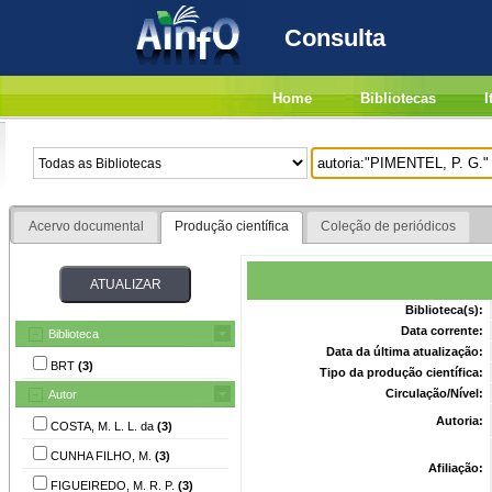
Consulta
Home
Bibliotecas
I
Acervo documental
Produção científica
Coleção de periódicos
Biblioteca(s):
Data corrente:
Biblioteca
Data da última atualização:
BRT
(3)
Tipo da produção científica:
Circulação/Nível:
Autor
Autoria:
COSTA, M. L. L. da
(3)
CUNHA FILHO, M.
(3)
Afiliação:
FIGUEIREDO, M. R. P.
(3)