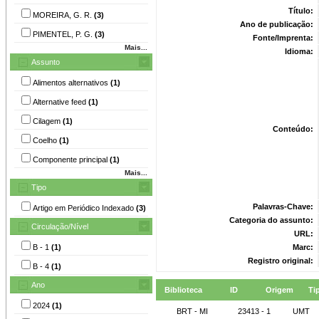
Título:
MOREIRA, G. R.
(3)
Ano de publicação:
PIMENTEL, P. G.
(3)
Fonte/Imprenta:
Mais...
Idioma:
Assunto
Alimentos alternativos
(1)
Alternative feed
(1)
Cilagem
(1)
Conteúdo:
Coelho
(1)
Componente principal
(1)
Mais...
Tipo
Palavras-Chave:
Artigo em Periódico Indexado
(3)
Categoria do assunto:
Circulação/Nível
URL:
B - 1
(1)
Marc:
Registro original:
B - 4
(1)
Ano
Biblioteca
ID
Origem
Ti
2024
(1)
BRT - MI
23413 - 1
UMT