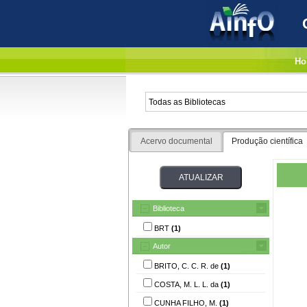
Ho
Acervo documental
Produção científica
Biblioteca
BRT
(1)
Autor
BRITO, C. C. R. de
(1)
COSTA, M. L. L. da
(1)
CUNHA FILHO, M.
(1)