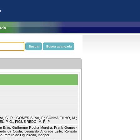
)
uda
RA, G. R.; GOMES-SILVA, F.; CUNHA FILHO, M.;
EL, P. G.; FIGUEIREDO, M. R. P.
de Brito; Guilherme Rocha Moreira; Frank Gomes-
ardo da Costa; Leonardo Andrade Leite; Ronaldo
a Pereira de Figueiredo, Incaper.