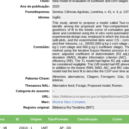
Título:
New model of evaluation of sunflower and corn silages b
Ano de publicação:
2020
Fonte/Imprenta:
Semina: Ciências Agrárias, Londrina, v. 41, n. 4, p. 137
Idioma:
Inglês
This study aimed to propose a model called Two-co
identify among the proposed and Two-compartment 
goodness of fit to the kinetic curve of cumulative g
alone and combined using the in vitro semi-automated 
experimental design was employed in which the inocul
split-plots, and the experimental diets were: CS - corn
and their mixtures, i.e., 340SS (660 g kg-1 corn silag
Conteúdo:
kg-1 corn silage and 660 g kg-1 sunflower silage). T
method using the iterative Gauss-Newton process in t
were: adjusted coefficient of determination (R2 ad
deviation (MAD), Akaike information criterion (AIC), 
efficiency (RE). The TL model had higher R2 adj. val
be considered negligible. The LVB model had RE above o
in addition to the lowest RMS, MAD, AIC, and BIC val
model had the best fit to describe the CGP over time ac
Alimentos alternativos; Cilagem; Forragem; Gás; 
Palavras-Chave:
leiteiras.
Thesaurus NAL:
Alternative feed; Forage; Proposed model; Rumen.
Categoria do assunto:
--
URL:
https://biblioteca.incaper.es.gov.br/digital/bitstream/
Marc:
Mostrar Marc Completo
Registro original:
Biblioteca Rui Tendinha (BRT)
eca
ID
Origem
Tipo/Formato
Classificação
Cutter
 - MI
23414 - 1
UMT
AP - DD