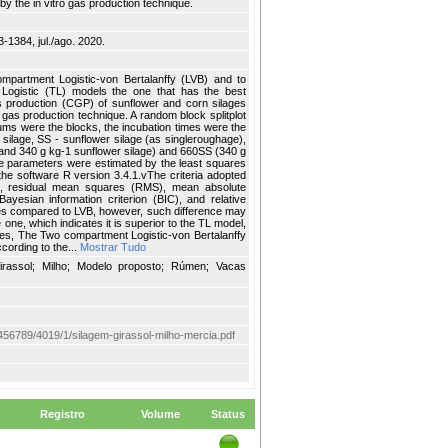
y the in vitro gas production technique.
3-1384, jul./ago. 2020.
mpartment Logistic-von Bertalanffy (LVB) and to
Logistic (TL) models the one that has the best
as production (CGP) of sunflower and corn silages
gas production technique. A random block splitplot
ums were the blocks, the incubation times were the
 silage, SS - sunflower silage (as singleroughage),
e and 340 g kg-1 sunflower silage) and 660SS (340 g
he parameters were estimated by the least squares
he software R version 3.4.1.vThe criteria adopted
j.), residual mean squares (RMS), mean absolute
Bayesian information criterion (BIC), and relative
ues compared to LVB, however, such difference may
ne, which indicates it is superior to the TL model,
ues, The Two compartment Logistic-von Bertalanffy
cording to the...
Mostrar Tudo
Girassol; Milho; Modelo proposto; Rúmen; Vacas
123456789/4019/1/silagem-girassol-milho-mercia.pdf
Registro
Volume
Status