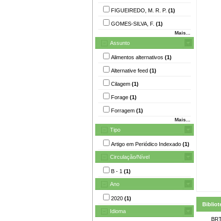
FIGUEIREDO, M. R. P.
(1)
GOMES-SILVA, F.
(1)
Mais...
Assunto
Alimentos alternativos
(1)
Alternative feed
(1)
Cilagem
(1)
Forage
(1)
Forragem
(1)
Mais...
Tipo
Artigo em Periódico Indexado
(1)
Circulação/Nível
B - 1
(1)
Ano
2020
(1)
Bibliot
Idioma
BRT