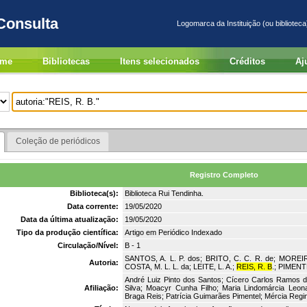
Consulta
Logomarca da Instituição (ou biblioteca
me
Bibliotecas
Itens selecionados
Créditos
Aj
Coleção de periódicos
Registro Completo
Biblioteca(s):
Biblioteca Rui Tendinha.
Data corrente:
19/05/2020
Data da última atualização:
19/05/2020
Tipo da produção científica:
Artigo em Periódico Indexado
Circulação/Nível:
B - 1
SANTOS, A. L. P. dos; BRITO, C. C. R. de; MOREI
Autoria:
COSTA, M. L. L. da; LEITE, L. A.;
REIS, R. B
.; PIMENT
André Luiz Pinto dos Santos; Cícero Carlos Ramos 
Afiliação:
Silva; Moacyr Cunha Filho; Maria Lindomárcia Leon
Braga Reis; Patrícia Guimarães Pimentel; Mércia Regin