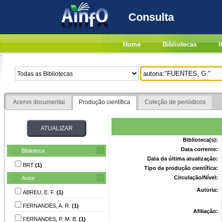
Consulta
Home
Bibliotecas
I
Acervo documental
Produção científica
Coleção de periódicos
Biblioteca(s):
Data corrente:
Biblioteca
Data da última atualização:
BRT
(1)
Tipo da produção científica:
Circulação/Nível:
Autor
Autoria:
ABREU, E. F.
(1)
FERNANDES, A. R.
(1)
Afiliação:
FERNANDES, P. M. B.
(1)