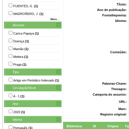
Título:
FUENTES, G.
(1)
Ano de publicação:
MADROÑERO, J.
(1)
Fonte/Imprenta:
Mais...
Idioma:
Assunto
Carica Papaya
(1)
Doença
(1)
Mamão
(1)
Conteúdo:
Meleira
(1)
Praga
(1)
Tipo
Artigo em Periódico Indexado
(1)
Palavras-Chave:
Circulação/Nível
Thesagro:
Categoria do assunto:
A - 1
(1)
URL:
Ano
Marc:
2020
(1)
Registro original:
Idioma
Biblioteca
ID
Origem
Ti
Português
(1)