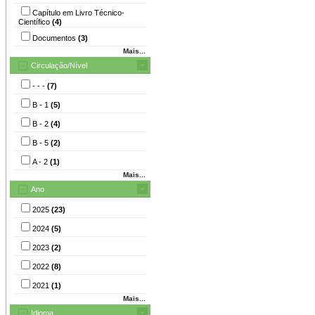
Capítulo em Livro Técnico-
Científico
(4)
Documentos
(3)
Mais...
Circulação/Nível
- - -
(7)
B - 1
(5)
B - 2
(4)
B - 5
(2)
A - 2
(1)
Mais...
Ano
2025
(23)
2024
(5)
2023
(2)
2022
(8)
2021
(1)
Mais...
Idioma