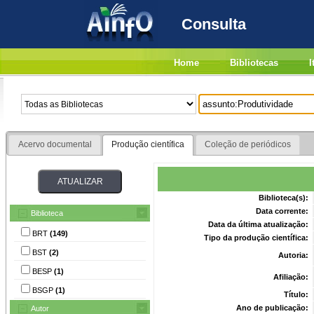
Consulta
Home
Bibliotecas
I
Acervo documental
Produção científica
Coleção de periódicos
Biblioteca(s):
Data corrente:
Biblioteca
Data da última atualização:
BRT
(149)
Tipo da produção científica:
BST
(2)
Autoria:
BESP
(1)
Afiliação:
BSGP
(1)
Título:
Ano de publicação:
Autor