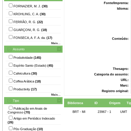
Fonte/Imprenta:
FORNAZIER, M. J.
(30)
Idioma:
KROHLING, C. A.
(30)
FERRÃO, R. G.
(22)
GUARÇONI, R. G.
(18)
FONSECA, A. F. A. da.
(17)
Conteúdo:
Mais...
Assunto
Produtividade
(145)
Espírito Santo (Estado)
(45)
Thesagro:
Cafeicultura
(30)
Categoria do assunto:
URL:
Coffea Arábica
(18)
Marc:
Productivity
(17)
Registro original:
Mais...
Tipo
Biblioteca
ID
Origem
Ti
Publicação em Anais de
BRT - MI
23967 - 1
UMT
Congresso
(70)
Artigo em Periódico Indexado
(26)
Pós-Graduação
(10)