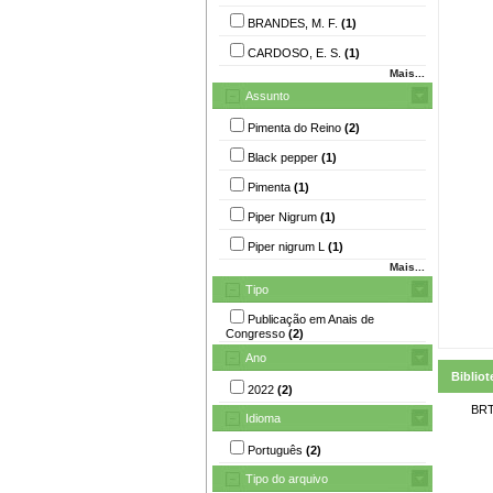
BRANDES, M. F.
(1)
CARDOSO, E. S.
(1)
Mais...
Assunto
Pimenta do Reino
(2)
Black pepper
(1)
Pimenta
(1)
Piper Nigrum
(1)
Piper nigrum L
(1)
Mais...
Tipo
Publicação em Anais de
Congresso
(2)
Ano
Bibliot
2022
(2)
BRT
Idioma
Português
(2)
Tipo do arquivo