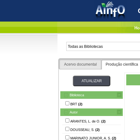
Ho
Acervo documental
Produção científica
Biblioteca
BRT
(2)
Autor
ARANTES, L. de O.
(2)
DOUSSEAU, S.
(2)
MARINATO JUNIOR, A. S.
(2)