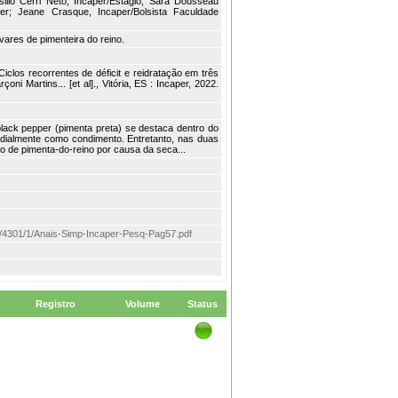
ilio Cerri Neto, Incaper/Estágio; Sara Dousseau
per; Jeane Crasque, Incaper/Bolsista Faculdade
ivares de pimenteira do reino.
clos recorrentes de déficit e reidratação em três
oni Martins... [et al]., Vitória, ES : Incaper, 2022.
black pepper (pimenta preta) se destaca dentro do
ndialmente como condimento. Entretanto, nas duas
o de pimenta-do-reino por causa da seca...
item/4301/1/Anais-Simp-Incaper-Pesq-Pag57.pdf
Registro
Volume
Status