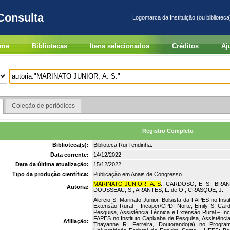
Consulta
Logomarca da Instituição (ou biblioteca
me
Bibliotecas
Itens selecionados
Créditos
Aj
Coleção de periódicos
Registro Completo
Biblioteca(s):
Biblioteca Rui Tendinha.
Data corrente:
14/12/2022
Data da última atualização:
15/12/2022
Tipo da produção científica:
Publicação em Anais de Congresso
MARINATO JUNIOR, A. S
.; CARDOSO, E. S.; BRAN
Autoria:
DOUSSEAU, S.; ARANTES, L. de O.; CRASQUE, J.
Alercio S. Marinato Junior, Bolsista da FAPES no Ins
Extensão Rural – Incaper/CPDI Norte; Emily S. Card
Pesquisa, Assistência Técnica e Extensão Rural – Inc
FAPES no Instituto Capixaba de Pesquisa, Assistênci
Afiliação:
Thayanne R. Ferreira, Doutorando(a) no Progra