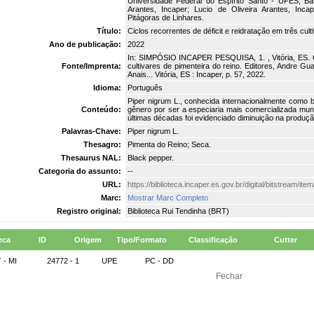
Universidade Federal do Espírito Santo - UFES; Bas
Arantes, Incaper; Lucio de Oliveira Arantes, Inca
Pitágoras de Linhares.
Título:
Ciclos recorrentes de déficit e reidratação em três cult
Ano de publicação:
2022
In: SIMPÓSIO INCAPER PESQUISA, 1. , Vitória, ES. Ci
Fonte/Imprenta:
cultivares de pimenteira do reino. Editores, Andre Guarç
Anais... Vitória, ES : Incaper, p. 57, 2022.
Idioma:
Português
Piper nigrum L., conhecida internacionalmente como 
Conteúdo:
gênero por ser a especiaria mais comercializada mu
últimas décadas foi evidenciado diminuição na produçã
Palavras-Chave:
Piper nigrum L.
Thesagro:
Pimenta do Reino; Seca.
Thesaurus NAL:
Black pepper.
Categoria do assunto:
--
URL:
https://biblioteca.incaper.es.gov.br/digital/bitstream/
Marc:
Mostrar Marc Completo
Registro original:
Biblioteca Rui Tendinha (BRT)
eca
ID
Origem
Tipo/Formato
Classificação
Cutter
 - MI
24772 - 1
UPE
PC - DD
Fechar