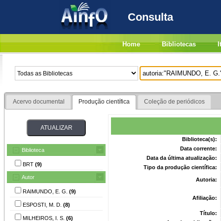
Consulta
Home
Bibliotecas
I
Acervo documental
Produção científica
Coleção de periódicos
Biblioteca(s):
Data corrente:
Biblioteca
Data da última atualização:
BRT
(9)
Tipo da produção científica:
Autor
Autoria:
RAIMUNDO, E. G.
(9)
Afiliação:
ESPOSTI, M. D.
(8)
Título:
MILHEIROS, I. S.
(6)