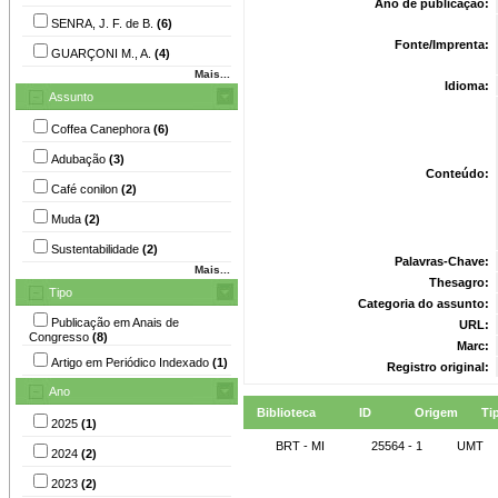
Ano de publicação:
SENRA, J. F. de B.
(6)
Fonte/Imprenta:
GUARÇONI M., A.
(4)
Mais...
Idioma:
Assunto
Coffea Canephora
(6)
Adubação
(3)
Conteúdo:
Café conilon
(2)
Muda
(2)
Sustentabilidade
(2)
Palavras-Chave:
Mais...
Thesagro:
Tipo
Categoria do assunto:
Publicação em Anais de
URL:
Congresso
(8)
Marc:
Artigo em Periódico Indexado
(1)
Registro original:
Ano
Biblioteca
ID
Origem
Ti
2025
(1)
BRT - MI
25564 - 1
UMT
2024
(2)
2023
(2)