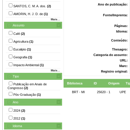
Ano de publicação:
SANTOS, C. M. A. dos.
(2)
AMORIN, H. J. D. de
(1)
Fonte/Imprenta:
Mais...
Assunto
Páginas:
Idioma:
Café
(2)
Conteúdo:
Agricultura
(1)
Eucalipto
(1)
Thesagro:
Categoria do assunto:
Geografia
(1)
URL:
Impacto Ambiental
(1)
Marc:
Mais...
Registro original:
Tipo
Biblioteca
ID
Origem
Ti
Publicação em Anais de
Congresso
(2)
BRT - MI
25620 - 1
UPE
Pós-Graduação
(1)
Ano
2024
(2)
2012
(1)
Idioma