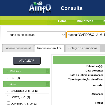
Consulta
Home
Bibliotecas
I
Acervo documental
Produção científica
Coleção de periódicos
Biblioteca(s):
Data corrente:
Biblioteca
Data da última atualização:
BRT
(3)
Tipo da produção científica:
Autor
Autoria:
CARDOSO, J. M. M.
(3)
Afiliação:
LOPES, V. C.
(2)
Título:
OLIVEIRA, F. S. de.
(2)