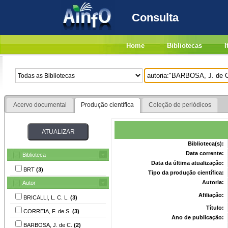
Consulta
Home
Bibliotecas
I
Acervo documental
Produção científica
Coleção de periódicos
Biblioteca(s):
Data corrente:
Biblioteca
Data da última atualização:
BRT
(3)
Tipo da produção científica:
Autoria:
Autor
Afiliação:
BRICALLI, L. C. L.
(3)
Título:
CORREIA, F. de S.
(3)
Ano de publicação:
BARBOSA, J. de C.
(2)