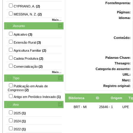
Fonte/Imprenta:
CYPRIANO, A.
(2)
Páginas:
MESSINA, N. Z.
(2)
Idioma:
Mais...
Assunto
Aplicativo
(3)
Conteúdo:
Extensão Rural
(3)
Agricultura Familiar
(2)
Palavras-Chave:
Cadeia Produtiva
(2)
Thesagro:
Comercialização
(2)
Categoria do assunto:
Mais...
URL:
Tipo
Marc:
Registro original:
Publicação em Anais de
Congresso
(2)
Artigo em Periódico Indexado
(1)
Biblioteca
ID
Origem
Ti
Ano
BRT - MI
25646 - 1
UPE
2025
(1)
2024
(1)
2022
(1)