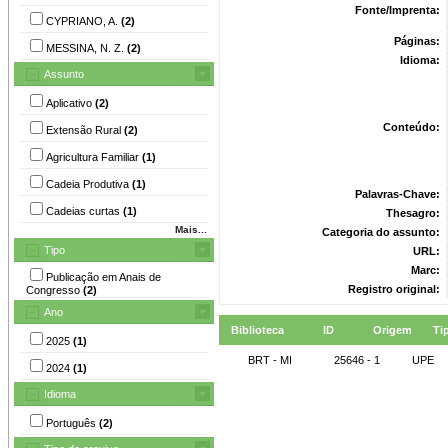
Fonte/Imprenta:
CYPRIANO, A.
(2)
Páginas:
MESSINA, N. Z.
(2)
Idioma:
Assunto
Aplicativo
(2)
Conteúdo:
Extensão Rural
(2)
Agricultura Familiar
(1)
Cadeia Produtiva
(1)
Palavras-Chave:
Cadeias curtas
(1)
Thesagro:
Mais...
Categoria do assunto:
Tipo
URL:
Marc:
Publicação em Anais de
Registro original:
Congresso
(2)
Ano
Biblioteca
ID
Origem
Ti
2025
(1)
BRT - MI
25646 - 1
UPE
2024
(1)
Idioma
Português
(2)