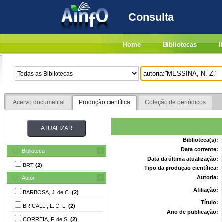
Consulta
Home
Bibliotecas
I
Acervo documental
Produção científica
Coleção de periódicos
Biblioteca(s):
Data corrente:
Biblioteca
Data da última atualização:
BRT
(2)
Tipo da produção científica:
Autoria:
Autor
Afiliação:
BARBOSA, J. de C.
(2)
Título:
BRICALLI, L. C. L.
(2)
Ano de publicação:
CORREIA, F. de S.
(2)