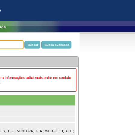
)
uda
Para informações adicionais entre em contato
.
, T. F.; VENTURA, J. A.; WHITFIELD, A. E.;