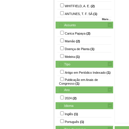
WHITFIELD, A. E.
(2)
ANTUNES, T. F. SÁ
(1)
Mais...
Assunto
Carica Papaya
(2)
Mamão
(2)
Doença de Planta
(1)
Meleira
(1)
Tipo
Artigo em Periódico Indexado
(1)
Publicação em Anais de
Congresso
(1)
Ano
2024
(2)
Idioma
Inglês
(1)
Português
(1)