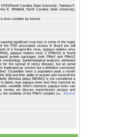
 UFES/North Carolina State University; Tathiana F.
a E. Whitfield, North Carolina State University;
ra virus complex by insects
ausing significant crop loss in some of the major
f the PSD associated viruses in Brazil are still
d of a fusagra-like virus, papaya meleira virus
aRNA), papaya meleira virus 2 (PMeV2) is found
V capsid protein packages both PMeV and PMeV2
e morphology. Epidemiological analyses attributed
e for the spread of sticky disease, but an aerial
 implicated as vectors but a definitive conclusion
ached. Cicadellids have a population peak a month
e field and their ability to acquire and transmit the
tefly (Bemisia tabaci MEAM1) is not considered a
 in plants near papaya trees and they transmit an
urodes variabilis which colonizes papaya trees can
his review, we discuss transmission assays and
s; the similarity of the PMeV complex ca...
Mostrar