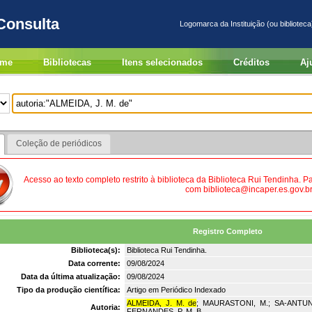
Consulta
Logomarca da Instituição (ou biblioteca
me
Bibliotecas
Itens selecionados
Créditos
Aj
Coleção de periódicos
Acesso ao texto completo restrito à biblioteca da Biblioteca Rui Tendinha. 
com biblioteca@incaper.es.gov.br
Registro Completo
Biblioteca(s):
Biblioteca Rui Tendinha.
Data corrente:
09/08/2024
Data da última atualização:
09/08/2024
Tipo da produção científica:
Artigo em Periódico Indexado
ALMEIDA, J. M. de
; MAURASTONI, M.; SA-ANTUNES
Autoria:
FERNANDES, P. M. B.