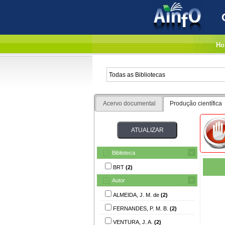
Ho
Acervo documental
Produção científica
Biblioteca
BRT
(2)
Autor
ALMEIDA, J. M. de
(2)
FERNANDES, P. M. B.
(2)
VENTURA, J. A.
(2)