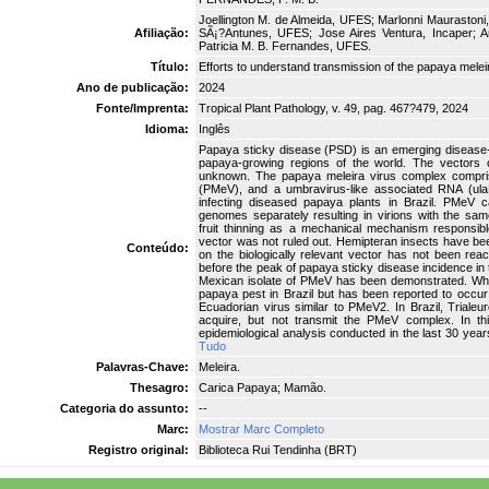
Joellington M. de Almeida, UFES; Marlonni Maurastoni,
Afiliação:
SÃ¡?Antunes, UFES; Jose Aires Ventura, Incaper; Ann
Patricia M. B. Fernandes, UFES.
Título:
Efforts to understand transmission of the papaya melei
Ano de publicação:
2024
Fonte/Imprenta:
Tropical Plant Pathology, v. 49, pag. 467?479, 2024
Idioma:
Inglês
Papaya sticky disease (PSD) is an emerging disease-c
papaya-growing regions of the world. The vectors o
unknown. The papaya meleira virus complex comprise
(PMeV), and a umbravirus-like associated RNA (ul
infecting diseased papaya plants in Brazil. PMe
genomes separately resulting in virions with the sam
fruit thinning as a mechanical mechanism responsibl
vector was not ruled out. Hemipteran insects have been
Conteúdo:
on the biologically relevant vector has not been re
before the peak of papaya sticky disease incidence in th
Mexican isolate of PMeV has been demonstrated. Whi
papaya pest in Brazil but has been reported to occur
Ecuadorian virus similar to PMeV2. In Brazil, Triale
acquire, but not transmit the PMeV complex. In t
epidemiological analysis conducted in the last 30 year
Tudo
Palavras-Chave:
Meleira.
Thesagro:
Carica Papaya; Mamão.
Categoria do assunto:
--
Marc:
Mostrar Marc Completo
Registro original:
Biblioteca Rui Tendinha (BRT)