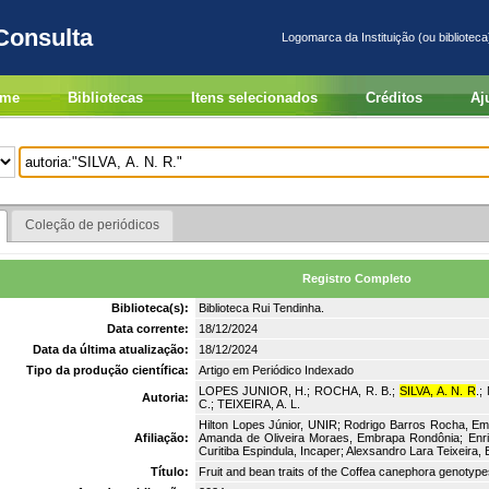
Consulta
Logomarca da Instituição (ou biblioteca
me
Bibliotecas
Itens selecionados
Créditos
Aj
Coleção de periódicos
Registro Completo
Biblioteca(s):
Biblioteca Rui Tendinha.
Data corrente:
18/12/2024
Data da última atualização:
18/12/2024
Tipo da produção científica:
Artigo em Periódico Indexado
LOPES JUNIOR, H.; ROCHA, R. B.;
SILVA, A. N. R
.;
Autoria:
C.; TEIXEIRA, A. L.
Hilton Lopes Júnior, UNIR; Rodrigo Barros Rocha, Em
Afiliação:
Amanda de Oliveira Moraes, Embrapa Rondônia; Enri
Curitiba Espindula, Incaper; Alexsandro Lara Teixeira
Título:
Fruit and bean traits of the Coffea canephora genoty