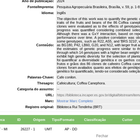
Ano de publicação:
2024
Fonte/Imprenta:
Pesquisa Agropecuária Brasileira, Brasília, v. 59, p. 1-8
Idioma:
Inglês
The objective of this work was to quantify the genetic 
traits of the fruits and beans of the 86 Coffea ca
clones were evaluated as to the effects of genotypes
progress was quantified considering combined select
Although there was a GxY interaction, based on repea
performance over time. A positive correlation was o
some genotypes, such as R22, AS5, and 'BRS 3210', wh
Conteúdo:
as BG180, P42, LB60, G20, and N12, with larger fruit an
the estimates of genetic progress were similar to th
through which 14 genotypes with a higher bean weight
exhibit high genetic diversity for the selection of plan
foi quantificar a diversidade genética e os ganhos c
frutos e grãos dos 86 clones de cafeeiro Coffea can
clones foram avaliados quanto aos efeitos de genóti
genético foi quantificado, tendo-se considerado seleç
Palavras-Chave:
Cafe conilon.
Thesagro:
Cafeicultura; Coffea Canephora.
Categoria do assunto:
--
URL:
https://biblioteca.incaper.es.gov.br/digital/bitstream/it
Marc:
Mostrar Marc Completo
Registro original:
Biblioteca Rui Tendinha (BRT)
eca
ID
Origem
Tipo/Formato
Classificação
Cutter
 - MI
26227 - 1
UMT
AP - DD
Fechar