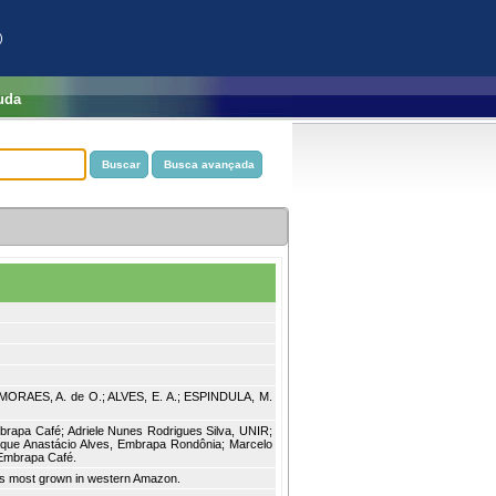
)
uda
 MORAES, A. de O.; ALVES, E. A.; ESPINDULA, M.
brapa Café; Adriele Nunes Rodrigues Silva, UNIR;
que Anastácio Alves, Embrapa Rondônia; Marcelo
, Embrapa Café.
pes most grown in western Amazon.