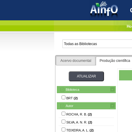
Ho
Acervo documental
Produção científica
Biblioteca
BRT
(2)
Autor
ROCHA, R. B.
(2)
SILVA, A. N. R.
(2)
TEIXEIRA, A. L.
(2)