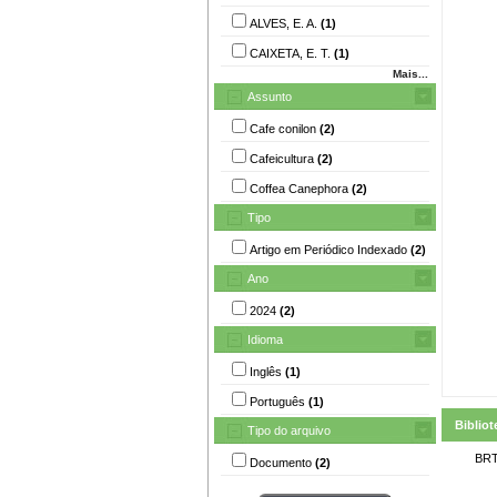
ALVES, E. A.
(1)
CAIXETA, E. T.
(1)
Mais...
Assunto
Cafe conilon
(2)
Cafeicultura
(2)
Coffea Canephora
(2)
Tipo
Artigo em Periódico Indexado
(2)
Ano
2024
(2)
Idioma
Inglês
(1)
Português
(1)
Bibliot
Tipo do arquivo
BRT
Documento
(2)