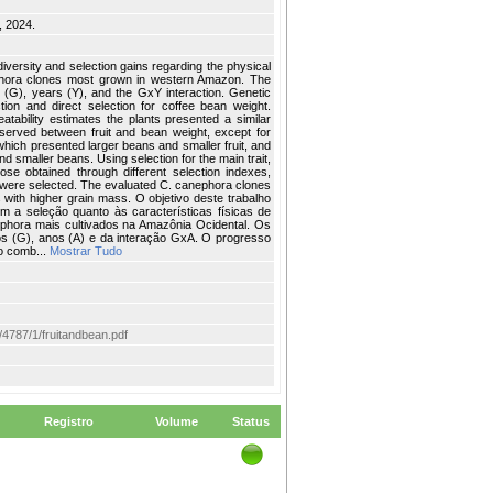
, 2024.
diversity and selection gains regarding the physical
nephora clones most grown in western Amazon. The
 (G), years (Y), and the GxY interaction. Genetic
ion and direct selection for coffee bean weight.
tability estimates the plants presented a similar
bserved between fruit and bean weight, except for
ich presented larger beans and smaller fruit, and
d smaller beans. Using selection for the main trait,
ose obtained through different selection indexes,
 were selected. The evaluated C. canephora clones
ts with higher grain mass. O objetivo deste trabalho
om a seleção quanto às características físicas de
ephora mais cultivados na Amazônia Ocidental. Os
pos (G), anos (A) e da interação GxA. O progresso
ão comb...
Mostrar Tudo
em/4787/1/fruitandbean.pdf
Registro
Volume
Status