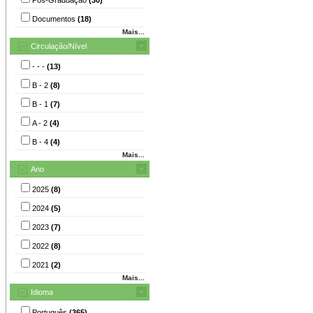
Documentos
(18)
Mais...
Circulação/Nível
- - -
(13)
B - 2
(8)
B - 1
(7)
A - 2
(4)
B - 4
(4)
Mais...
Ano
2025
(8)
2024
(5)
2023
(7)
2022
(8)
2021
(2)
Mais...
Idioma
Português
(365)