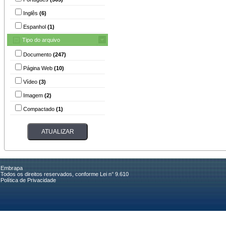
Inglês
(6)
Espanhol
(1)
Tipo do arquivo
Documento
(247)
Página Web
(10)
Vídeo
(3)
Imagem
(2)
Compactado
(1)
Embrapa
Todos os direitos reservados, conforme Lei n° 9.610
Política de Privacidade