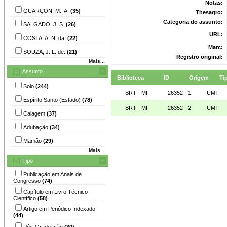
Notas:
GUARÇONI M., A.
(35)
Thesagro:
Categoria do assunto:
SALGADO, J. S.
(26)
URL:
COSTA, A. N. da.
(22)
Marc:
SOUZA, J. L. de.
(21)
Registro original:
Mais...
Assunto
Biblioteca
ID
Origem
Ti
Solo
(244)
BRT - MI
26352 - 1
UMT
Espírito Santo (Estado)
(78)
BRT - MI
26352 - 2
UMT
Calagem
(37)
Adubação
(34)
Mamão
(29)
Mais...
Tipo
Publicação em Anais de
Congresso
(74)
Capítulo em Livro Técnico-
Científico
(58)
Artigo em Periódico Indexado
(44)
Pós-Graduação
(30)