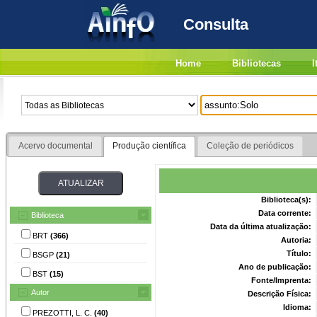
Consulta
Home
Bibliotecas
I
Acervo documental
Produção científica
Coleção de periódicos
Biblioteca(s):
Data corrente:
Biblioteca
Data da última atualização:
BRT
(366)
Autoria:
Título:
BSGP
(21)
Ano de publicação:
BST
(15)
Fonte/Imprenta:
Autor
Descrição Física:
Idioma:
PREZOTTI, L. C.
(40)