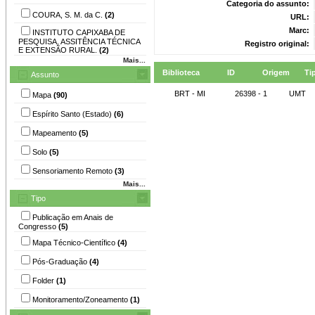
Categoria do assunto:
COURA, S. M. da C.
(2)
URL:
Marc:
INSTITUTO CAPIXABA DE
PESQUISA, ASSITÊNCIA TÉCNICA
Registro original:
E EXTENSÃO RURAL.
(2)
Mais...
Biblioteca
ID
Origem
Ti
Assunto
BRT - MI
26398 - 1
UMT
Mapa
(90)
Espírito Santo (Estado)
(6)
Mapeamento
(5)
Solo
(5)
Sensoriamento Remoto
(3)
Mais...
Tipo
Publicação em Anais de
Congresso
(5)
Mapa Técnico-Científico
(4)
Pós-Graduação
(4)
Folder
(1)
Monitoramento/Zoneamento
(1)