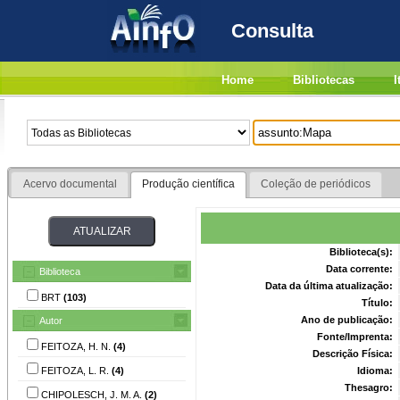
Consulta
Home
Bibliotecas
I
Acervo documental
Produção científica
Coleção de periódicos
Biblioteca(s):
Data corrente:
Biblioteca
Data da última atualização:
BRT
(103)
Título:
Ano de publicação:
Autor
Fonte/Imprenta:
FEITOZA, H. N.
(4)
Descrição Física:
FEITOZA, L. R.
(4)
Idioma:
Thesagro:
CHIPOLESCH, J. M. A.
(2)