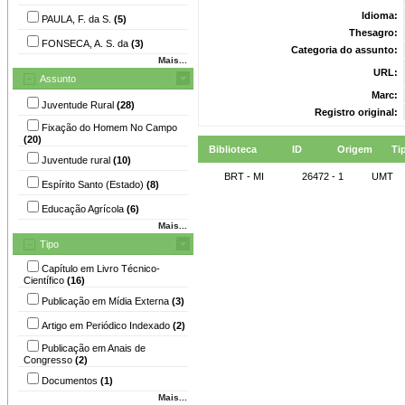
Idioma:
PAULA, F. da S.
(5)
Thesagro:
FONSECA, A. S. da
(3)
Categoria do assunto:
Mais...
URL:
Assunto
Marc:
Juventude Rural
(28)
Registro original:
Fixação do Homem No Campo
(20)
Biblioteca
ID
Origem
Ti
Juventude rural
(10)
BRT - MI
26472 - 1
UMT
Espírito Santo (Estado)
(8)
Educação Agrícola
(6)
Mais...
Tipo
Capítulo em Livro Técnico-
Científico
(16)
Publicação em Mídia Externa
(3)
Artigo em Periódico Indexado
(2)
Publicação em Anais de
Congresso
(2)
Documentos
(1)
Mais...