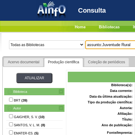
Consulta
Home
Bibliotecas
I
Acervo documental
Produção científica
Coleção de periódicos
Biblioteca(s):
Data corrente:
Biblioteca
Data da última atualização:
BRT
(39)
Tipo da produção científica:
Autoria:
Autor
Afiliação:
GAIGHER, S. V.
(10)
Título:
SANTOS, V. L. M.
(8)
Ano de publicação:
Fonte/Imprenta:
EMATER-ES.
(5)