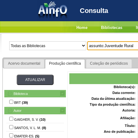
Consulta
Home
Bibliotecas
I
Acervo documental
Produção científica
Coleção de periódicos
Biblioteca(s):
Data corrente:
Biblioteca
Data da última atualização:
BRT
(39)
Tipo da produção científica:
Autoria:
Autor
Afiliação:
GAIGHER, S. V.
(10)
Título:
SANTOS, V. L. M.
(8)
Ano de publicação:
EMATER-ES.
(5)