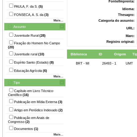
Fonte/Imprenta:
PAULA, F. da S.
(5)
Idioma:
FONSECA, A. S. da
(3)
Thesagro:
Mais...
Categoria do assunto:
Assunto
URL:
Juventude Rural
(28)
Marc:
Registro original:
Fixação do Homem No Campo
(20)
Juventude rural
(10)
Biblioteca
ID
Origem
Ti
Espírito Santo (Estado)
(8)
BRT - MI
26493 - 1
UMT
Educação Agrícola
(6)
Mais...
Tipo
Capítulo em Livro Técnico-
Científico
(16)
Publicação em Mídia Externa
(3)
Artigo em Periódico Indexado
(2)
Publicação em Anais de
Congresso
(2)
Documentos
(1)
Mais...