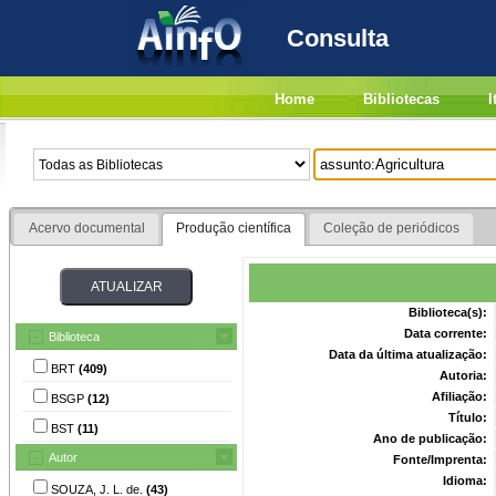
Consulta
Home
Bibliotecas
I
Acervo documental
Produção científica
Coleção de periódicos
Biblioteca(s):
Data corrente:
Biblioteca
Data da última atualização:
BRT
(409)
Autoria:
Afiliação:
BSGP
(12)
Título:
BST
(11)
Ano de publicação:
Autor
Fonte/Imprenta:
Idioma:
SOUZA, J. L. de.
(43)