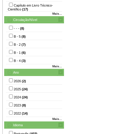
Capítulo em Livro Técnico-
Científico
(17)
Mais...
Circulação/Nível
- - -
(8)
B - 5
(8)
B - 2
(7)
B - 1
(6)
B - 4
(3)
Mais...
Ano
2026
(2)
2025
(24)
2024
(24)
2023
(8)
2022
(14)
Mais...
Idioma
Português
(403)