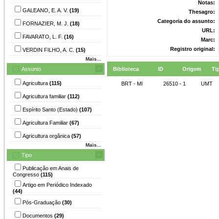
Notas:
GALEANO, E. A. V.
(19)
Thesagro:
Categoria do assunto:
FORNAZIER, M. J.
(18)
URL:
FAVARATO, L. F.
(16)
Marc:
Registro original:
VERDIN FILHO, A. C.
(15)
Mais...
Assunto
Biblioteca
ID
Origem
Ti
Agricultura
(115)
BRT - MI
26510 - 1
UMT
Agricultura familiar
(112)
Espírito Santo (Estado)
(107)
Agricultura Familiar
(67)
Agricultura orgânica
(57)
Mais...
Tipo
Publicação em Anais de
Congresso
(115)
Artigo em Periódico Indexado
(44)
Pós-Graduação
(30)
Documentos
(29)