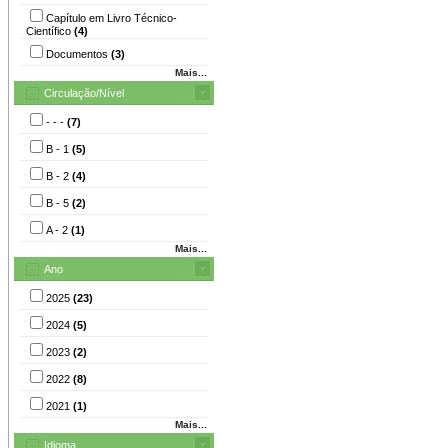
Capítulo em Livro Técnico-
Científico
(4)
Documentos
(3)
Mais...
Circulação/Nível
- - -
(7)
B - 1
(5)
B - 2
(4)
B - 5
(2)
A - 2
(1)
Mais...
Ano
2025
(23)
2024
(5)
2023
(2)
2022
(8)
2021
(1)
Mais...
Idioma