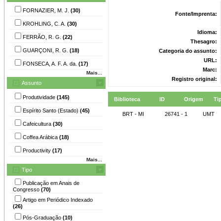
FORNAZIER, M. J.
(30)
Fonte/Imprenta:
KROHLING, C. A.
(30)
Idioma:
FERRÃO, R. G.
(22)
Thesagro:
GUARÇONI, R. G.
(18)
Categoria do assunto:
URL:
FONSECA, A. F. A. da.
(17)
Marc:
Mais...
Registro original:
Assunto
Produtividade
(145)
Biblioteca
ID
Origem
Ti
Espírito Santo (Estado)
(45)
BRT - MI
26741 - 1
UMT
Cafeicultura
(30)
Coffea Arábica
(18)
Productivity
(17)
Mais...
Tipo
Publicação em Anais de
Congresso
(70)
Artigo em Periódico Indexado
(26)
Pós-Graduação
(10)