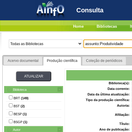
Consulta
Home
Bibliotecas
I
Acervo documental
Produção científica
Coleção de periódicos
Biblioteca(s):
Data corrente:
Biblioteca
Data da última atualização:
BRT
(149)
Tipo da produção científica:
Autoria:
BST
(2)
BESP
(1)
Afiliação:
BSGP
(1)
Título:
Ano de publicação:
Autor