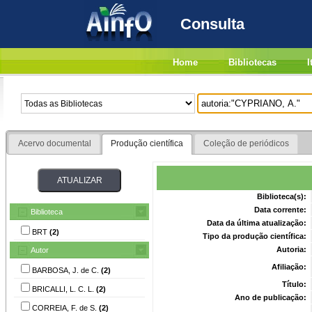
Consulta
Home
Bibliotecas
I
Acervo documental
Produção científica
Coleção de periódicos
Biblioteca(s):
Data corrente:
Biblioteca
Data da última atualização:
BRT
(2)
Tipo da produção científica:
Autoria:
Autor
Afiliação:
BARBOSA, J. de C.
(2)
Título:
BRICALLI, L. C. L.
(2)
Ano de publicação:
CORREIA, F. de S.
(2)