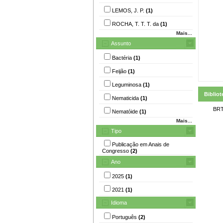
LEMOS, J. P.
(1)
ROCHA, T. T. T. da
(1)
Mais...
Assunto
Bactéria
(1)
Feijão
(1)
Leguminosa
(1)
Bibliot
Nematicida
(1)
BRT
Nematóide
(1)
Mais...
Tipo
Publicação em Anais de
Congresso
(2)
Ano
2025
(1)
2021
(1)
Idioma
Português
(2)