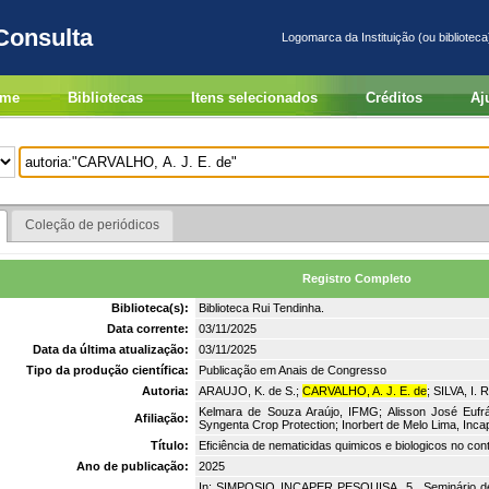
Consulta
Logomarca da Instituição (ou biblioteca
me
Bibliotecas
Itens selecionados
Créditos
Aj
Coleção de periódicos
Registro Completo
Biblioteca(s):
Biblioteca Rui Tendinha.
Data corrente:
03/11/2025
Data da última atualização:
03/11/2025
Tipo da produção científica:
Publicação em Anais de Congresso
Autoria:
ARAUJO, K. de S.;
CARVALHO, A. J. E. de
; SILVA, I. 
Kelmara de Souza Araújo, IFMG; Alisson José Eufrá
Afiliação:
Syngenta Crop Protection; Inorbert de Melo Lima, Inca
Título:
Eficiência de nematicidas quimicos e biologicos no con
Ano de publicação:
2025
In: SIMPOSIO INCAPER PESQUISA, 5., Seminário de Ini