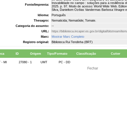
Inovabilidade no campo : soluções para a resiliência d
Fonte/Imprenta:
2025. p. 97. Modo de acesso: World Wide Web. Editor
Silva, Danieltom Ozéias Vandermas Barbosa Vinagre e
Idioma:
Português
Thesagro:
Nematicida; Nematóide; Tomate.
Categoria do assunto:
--
URL:
https://biblioteca.incaper.es.gov.br/digital/bitstream/i
Marc:
Mostrar Marc Completo
Registro original:
Biblioteca Rui Tendinha (BRT)
eca
ID
Origem
Tipo/Formato
Classificação
Cutter
 - MI
27080 - 1
UMT
PC - DD
Fechar