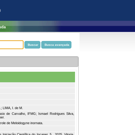
)
uda
R.; LIMA, I. de M.
sio de Carvalho, IFMG; Ismael Rodrigues Silva,
per.
trole de Meloidogyne inornata.
ciação Científica do Incaper, 5., 2025, Vitoria.