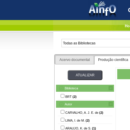
Ho
Acervo documental
Produção científica
Biblioteca
BRT
(2)
Autor
CARVALHO, A. J. E. de
(2)
LIMA, I. de M.
(2)
ARAUJO, K. de S.
(1)