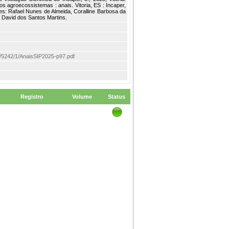
os agroecossistemas : anais. Vitoria, ES : Incaper,
es: Rafael Nunes de Almeida, Coralline Barbosa da
 David dos Santos Martins.
tem/5242/1/AnaisSIP2025-p97.pdf
Registro
Volume
Status