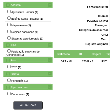
Assunto
Fonte/Imprenta:
Agricultura Familiar
(1)
Idioma:
Espírito Santo (Estado)
(1)
Palavras-Chave:
Mapeamento
(1)
Thesagro:
Categoria do assunto:
Regiões capixabas
(1)
URL:
Sistemas agroflorestais
(1)
Marc:
Registro original:
Tipo
Publicação em Anais de
Biblioteca
ID
Origem
Ti
Congresso
(1)
Ano
BRT - MI
27089 - 1
UMT
2025
(1)
Idioma
Português
(1)
Tipo do arquivo
Documento
(1)