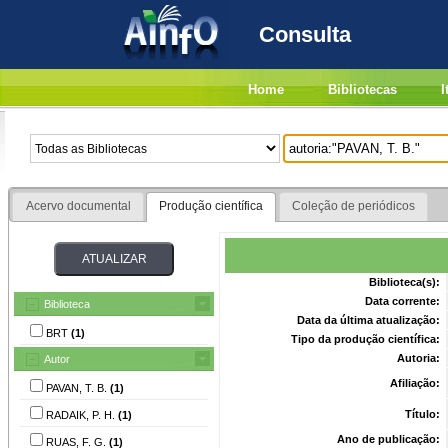
Consulta
Home
Bibliotecas
I
Acervo documental
Produção científica
Coleção de periódicos
Biblioteca(s):
Data corrente:
Biblioteca
Data da última atualização:
BRT
(1)
Tipo da produção científica:
Autoria:
Autor
Afiliação:
PAVAN, T. B.
(1)
Título:
RADAIK, P. H.
(1)
Ano de publicação:
RUAS, F. G.
(1)