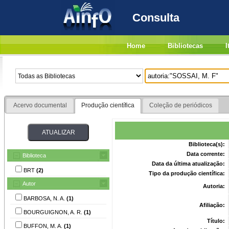
Consulta
Home
Bibliotecas
I
Acervo documental
Produção científica
Coleção de periódicos
Biblioteca(s):
Data corrente:
Biblioteca
Data da última atualização:
BRT
(2)
Tipo da produção científica:
Autor
Autoria:
BARBOSA, N. A.
(1)
Afiliação:
BOURGUIGNON, A. R.
(1)
Título:
BUFFON, M. A.
(1)