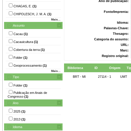
Ano de publicação:
CHAGAS, E.
(1)
Fonte/Imprenta:
CHIPOLESCH, J. M. A.
(1)
Mais...
Idioma:
Assunto
Palavras-Chave:
Thesagro:
Cacau
(1)
Categoria do assunto:
Cacauicultura
(1)
URL:
Cobertura da terra
(1)
Marc:
Registro original:
Folder
(1)
Geoprocessamento
(1)
Biblioteca
ID
Origem
Ti
Mais...
BRT - MI
27114 - 1
UMT
Tipo
Folder
(1)
Publicação em Anais de
Congresso
(1)
Ano
2025
(1)
2013
(1)
Idioma